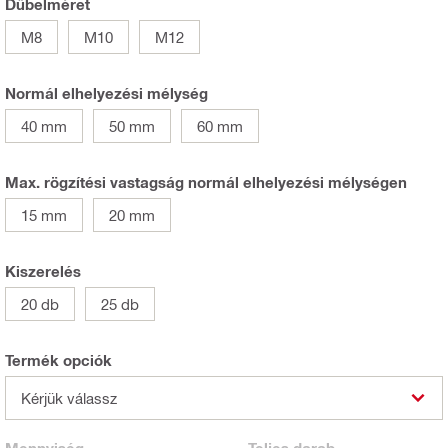
Dűbelméret
M8
M10
M12
Normál elhelyezési mélység
40 mm
50 mm
60 mm
Max. rögzítési vastagság normál elhelyezési mélységen
15 mm
20 mm
Kiszerelés
20 db
25 db
Termék opciók
Kérjük válassz