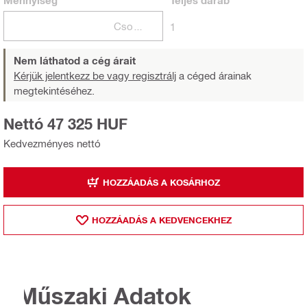
Mennyiség
Teljes
darab
Csomagok
1
Nem láthatod a cég árait
Kérjük jelentkezz be vagy regisztrálj
a céged árainak
megtekintéséhez.
Nettó 47 325 HUF
Kedvezményes nettó
HOZZÁADÁS A KOSÁRHOZ
HOZZÁADÁS A KEDVENCEKHEZ
Műszaki Adatok