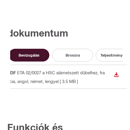
dokumentum
Bevizsgálás
Brosúra
Teljesítménynyil
PDF
ETA 02/0027 a HSC alámetszett dűbelhez
, fra
LETÖLT
ncia, angol, német, lengyel
[ 3.5 MB ]
Funkciók és