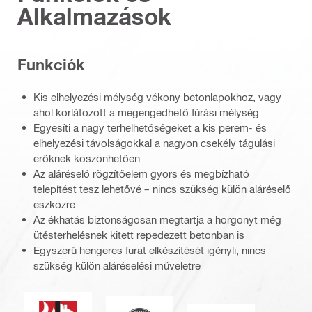
Alkalmazások
Funkciók
Kis elhelyezési mélység vékony betonlapokhoz, vagy
ahol korlátozott a megengedhető fúrási mélység
Egyesíti a nagy terhelhetőségeket a kis perem- és
elhelyezési távolságokkal a nagyon csekély tágulási
erőknek köszönhetően
Az aláréselő rögzítőelem gyors és megbízható
telepítést tesz lehetővé – nincs szükség külön aláréselő
eszközre
Az ékhatás biztonságosan megtartja a horgonyt még
ütésterhelésnek kitett repedezett betonban is
Egyszerű hengeres furat elkészítését igényli, nincs
szükség külön aláréselési műveletre
Tűzállóság
Irányítás az energia és környezetvéd