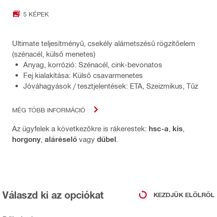
5 KÉPEK
Ultimate teljesítményű, csekély alámetszésű rögzítőelem
(szénacél, külső menetes)
Anyag, korrózió: Szénacél, cink-bevonatos
Fej kialakítása: Külső csavarmenetes
Jóváhagyások / tesztjelentések: ETA, Szeizmikus, Tűz
MÉG TÖBB INFORMÁCIÓ
Az ügyfelek a következőkre is rákerestek:
hsc-a
,
kis
,
horgony
,
aláréselő
vagy
dűbel
.
Válaszd ki az opciókat
KEZDJÜK ELÖLRŐL