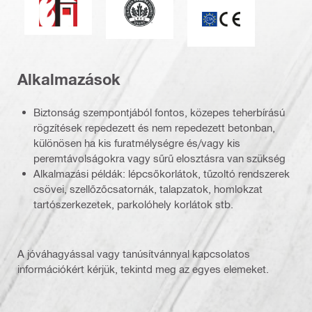
CE jelzés
Alkalmazások
Biztonság szempontjából fontos, közepes teherbírású
rögzítések repedezett és nem repedezett betonban,
különösen ha kis furatmélységre és/vagy kis
peremtávolságokra vagy sűrű elosztásra van szükség
Alkalmazási példák: lépcsőkorlátok, tűzoltó rendszerek
csövei, szellőzőcsatornák, talapzatok, homlokzat
tartószerkezetek, parkolóhely korlátok stb.
A jóváhagyással vagy tanúsítvánnyal kapcsolatos
információkért kérjük, tekintd meg az egyes elemeket.