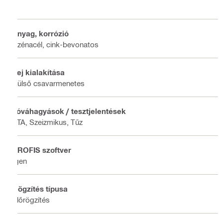
Anyag, korrózió
Szénacél, cink-bevonatos
Fej kialakítása
Külső csavarmenetes
Jóváhagyások / tesztjelentések
ETA, Szeizmikus, Tűz
PROFIS szoftver
Igen
Rögzítés típusa
Előrögzítés