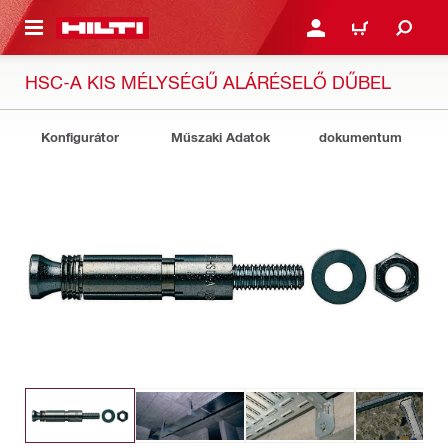
A TARTALOMRA
BEJELENTKEZÉS VAGY R
KOSÁR
HSC-A KIS MÉLYSÉGŰ ALÁRÉSELŐ DŰBEL
Konfigurátor
Műszaki Adatok
dokumentum