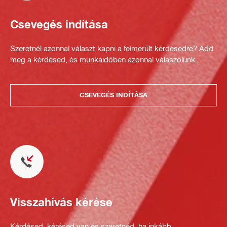
Csevegés indítása
Szeretnél azonnal választ kapni a felmerült kérdésedre? Add
meg a kérdésed, és munkaidőben azonnal válaszolunk.
CSEVEGÉS INDÍTÁSA
Visszahívás kérése
Kérdésed, kérésed van és szeretnéd, ha inkább