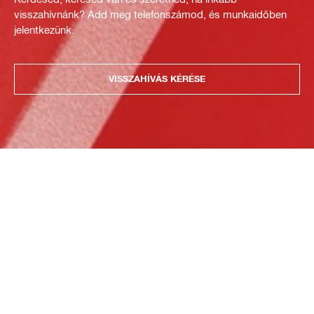
visszahívnánk? Add meg telefonszámod, és munkaidőben
jelentkezünk.
VISSZAHÍVÁS KÉRÉSE