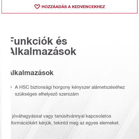
HOZZÁADÁS A KEDVENCEKHEZ
Funkciók és
Alkalmazások
Alkalmazások
A HSC biztonsági horgony kényszer alámetszéséhez
szükséges elhelyező szerszám
A jóváhagyással vagy tanúsítvánnyal kapcsolatos
információkért kérjük, tekintd meg az egyes elemeket.