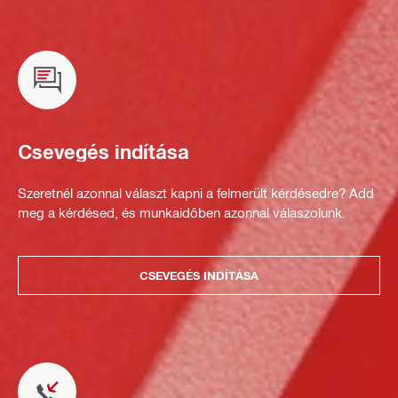
Csevegés indítása
Szeretnél azonnal választ kapni a felmerült kérdésedre? Add
meg a kérdésed, és munkaidőben azonnal válaszolunk.
CSEVEGÉS INDÍTÁSA