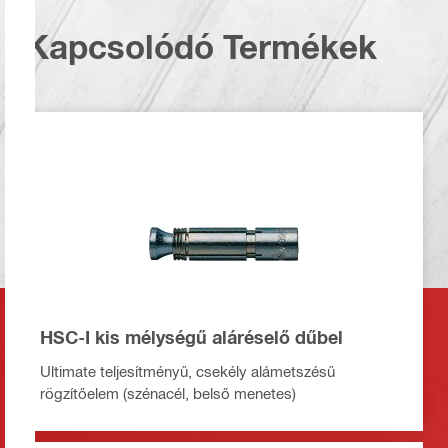
Kapcsolódó Termékek
HSC-I kis mélységű aláréselő dűbel
Ultimate teljesítményű, csekély alámetszésű
rögzítőelem (szénacél, belső menetes)