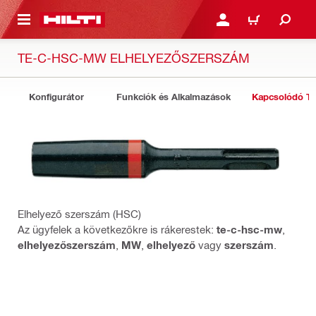
A TARTALOMRA
BEJELENTKEZÉS VAGY R
KOSÁR
TE-C-HSC-MW ELHELYEZŐSZERSZÁM
Konfigurátor
Funkciók és Alkalmazások
Kapcsolódó T
Elhelyező szerszám (HSC)
Az ügyfelek a következőkre is rákerestek:
te-c-hsc-mw
,
elhelyezőszerszám
,
MW
,
elhelyező
vagy
szerszám
.