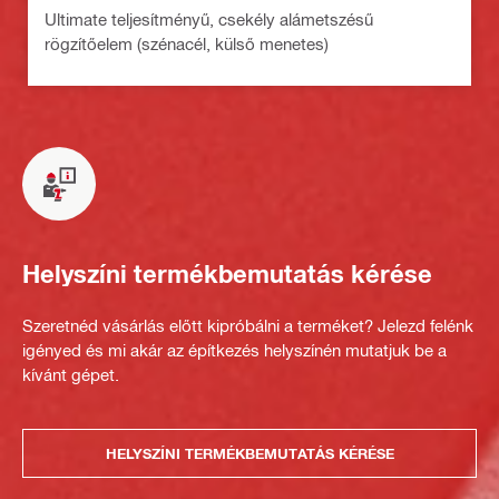
Ultimate teljesítményű, csekély alámetszésű
rögzítőelem (szénacél, külső menetes)
Helyszíni termékbemutatás kérése
Szeretnéd vásárlás előtt kipróbálni a terméket? Jelezd felénk
igényed és mi akár az építkezés helyszínén mutatjuk be a
kívánt gépet.
HELYSZÍNI TERMÉKBEMUTATÁS KÉRÉSE