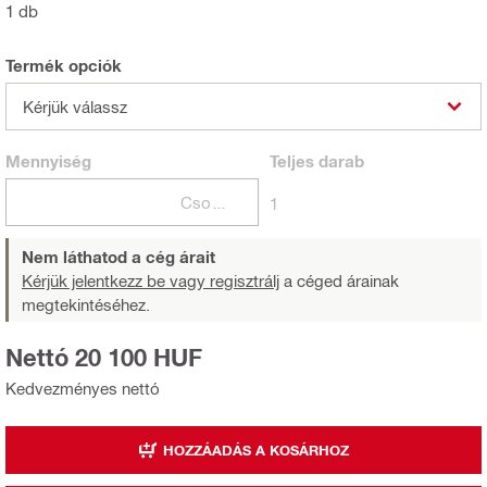
1 db
Termék opciók
Kérjük válassz
Mennyiség
Teljes
darab
Csomagok
1
Nem láthatod a cég árait
Kérjük jelentkezz be vagy regisztrálj
a céged árainak
megtekintéséhez.
Nettó 20 100 HUF
Kedvezményes nettó
HOZZÁADÁS A KOSÁRHOZ