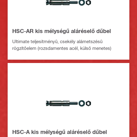
HSC-AR kis mélységű aláréselő dűbel
Ultimate teljesítményű, csekély alámetszésű
rögzítőelem (rozsdamentes acél, külső menetes)
HSC-A kis mélységű aláréselő dűbel