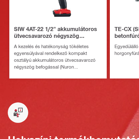
SIW 4AT-22 1/2" akkumulátoros
TE-CX (S
ütvecsavarozó négyszög
betonfúr
befogással
A kezelés és hatékonyság tökéletes
Egyedülálló
egyensúlyával rendelkező kompakt
horgonyfúrá
osztályú akkumulátoros ütvecsavarozó
négyszög befogással (Nuron
akkumulátorplatform)