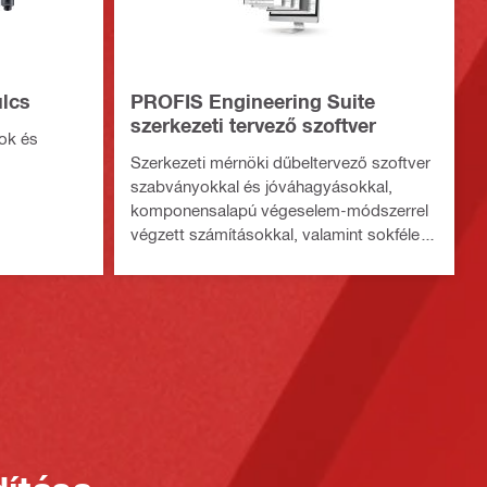
ulcs
PROFIS Engineering Suite
szerkezeti tervező szoftver
ok és
Szerkezeti mérnöki dűbeltervező szoftver
szabványokkal és jóváhagyásokkal,
komponensalapú végeselem-módszerrel
végzett számításokkal, valamint sokféle
rögzítési módszerrel