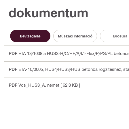
dokumentum
Bevizsgálás
Műszaki információ
Brosúra
PDF
ETA 13/1038 a HUS3-H/C/HF/A/I/I-Flex/P/PS/PL betoncs
PDF
ETA-10/0005, HUS4/HUS3/HUS betonba rögzítéshez, stat
PDF
Vds_HUS3_A
, német
[ 62.3 KB ]