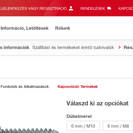
EJELENTKEZÉS VAGY REGISZTRÁCIÓ
RENDELÉSEK
KAPCSO
Információ, Letöltések
Rólunk
s információk
Szállítást és termékeket érintő tudnivalók
Rés
Funkciók és Alkalmazások
Kapcsolódó Termékek
Válaszd ki az opciókat
Dűbelméret
6 mm / M10
6 mm / M8