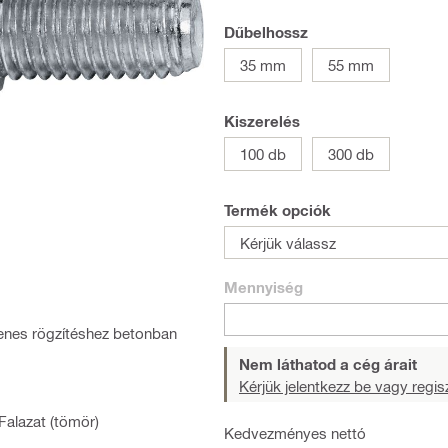
Dűbelhossz
35 mm
55 mm
Kiszerelés
100 db
300 db
Termék opciók
Kérjük válassz
Mennyiség
lenes rögzítéshez betonban
Nem láthatod a cég árait
Kérjük jelentkezz be vagy regisz
Falazat (tömör)
Kedvezményes nettó