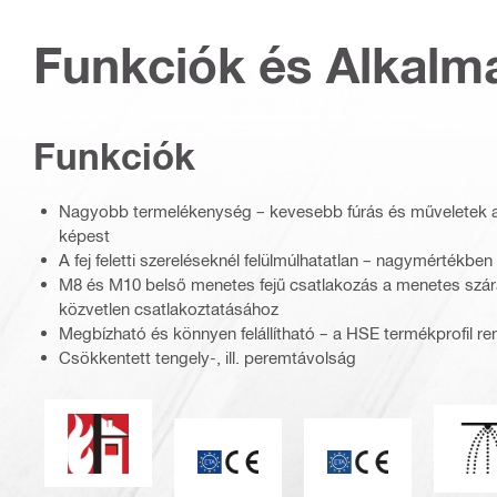
Funkciók és Alkalm
Funkciók
Nagyobb termelékenység – kevesebb fúrás és műveletek
képest
A fej feletti szereléseknél felülmúlhatatlan – nagymértékben
M8 és M10 belső menetes fejű csatlakozás a menetes szár
közvetlen csatlakoztatásához
Megbízható és könnyen felállítható – a HSE termékprofil ren
Csökkentett tengely-, ill. peremtávolság
Tűzállóság
V
CE jelzés
CE jelölés