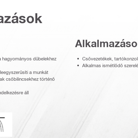
azások
Alkalmazáso
 a hagyományos dűbelekhez
Csővezetékek, tartókonzol
Alkalmas ismétlődő szerel
 leegyszerűsíti a munkát
ak csőbilincsekhez történő
delkezésre áll
dS_Logo_Portrait_PDP (3449718)