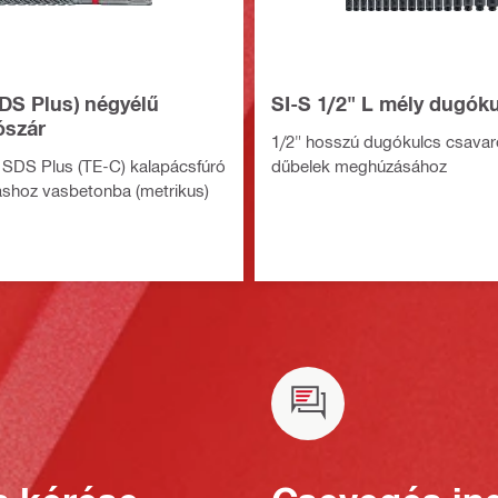
DS Plus) négyélű
SI-S 1/2" L mély dugók
ószár
1/2" hosszú dugókulcs csavar
 SDS Plus (TE-C) kalapácsfúró
dűbelek meghúzásához
shoz vasbetonba (metrikus)