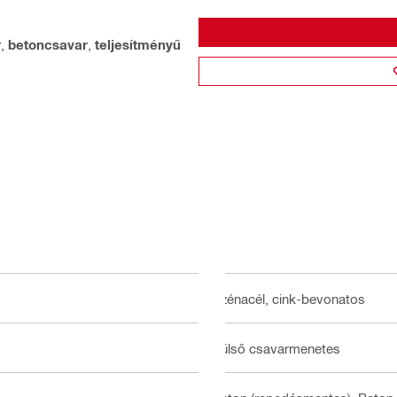
r
,
betoncsavar
,
teljesítményű
Szénacél, cink-bevonatos
Külső csavarmenetes