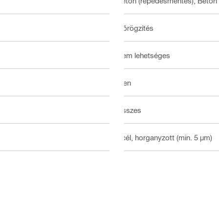
Beton (repedésmentes), Beton (
Előrögzítés
Nem lehetséges
Igen
Összes
Acél, horganyzott (min. 5 µm)