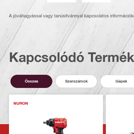
A jóváhagyással vagy tanúsítvánnyal kapcsolatos információké
Kapcsolódó Termé
Összes
Szerszámok
Gépek
NURON