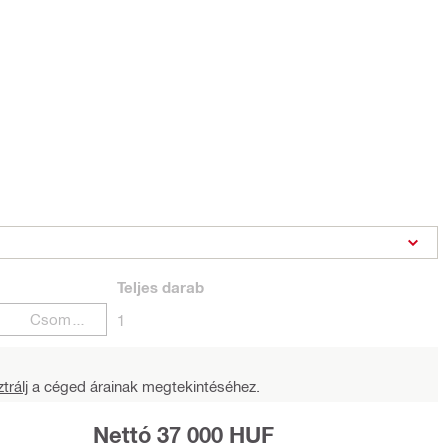
Teljes
darab
Csomagok
1
trálj
a céged árainak megtekintéséhez.
Nettó 37 000 HUF