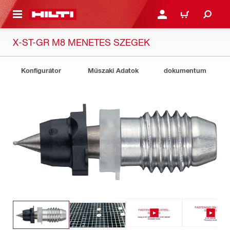
A TARTALOMRA
BEJELENTKEZÉS VAGY R
KOSÁR
X-ST-GR M8 MENETES SZEGEK
Konfigurátor
Műszaki Adatok
dokumentum