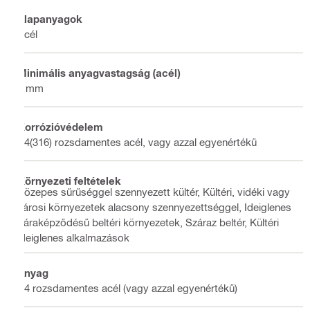
Alapanyagok
Acél
Minimális anyagvastagság (acél)
6 mm
Korrózióvédelem
A4(316) rozsdamentes acél, vagy azzal egyenértékű
Környezeti feltételek
Közepes sűrűséggel szennyezett kültér, Kültéri, vidéki vagy
városi környezetek alacsony szennyezettséggel, Ideiglenes
páraképződésű beltéri környezetek, Száraz beltér, Kültéri
ideiglenes alkalmazások
Anyag
A4 rozsdamentes acél (vagy azzal egyenértékű)