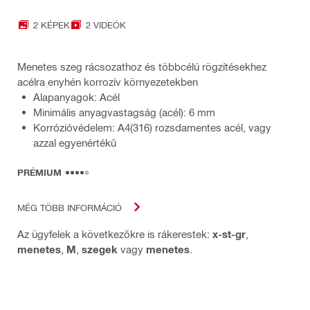
2 KÉPEK
2 VIDEÓK
Menetes szeg rácsozathoz és többcélú rögzítésekhez
acélra enyhén korrozív környezetekben
Alapanyagok: Acél
Minimális anyagvastagság (acél): 6 mm
Korrózióvédelem: A4(316) rozsdamentes acél, vagy
azzal egyenértékű
PRÉMIUM
MÉG TÖBB INFORMÁCIÓ
Az ügyfelek a következőkre is rákerestek:
x-st-gr
,
menetes
,
M
,
szegek
vagy
menetes
.