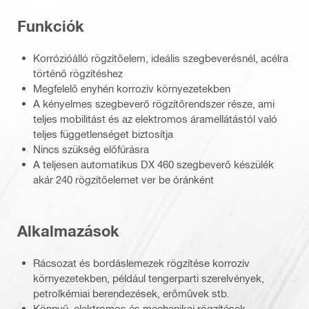
Funkciók
Korrózióálló rögzítőelem, ideális szegbeverésnél, acélra
történő rögzítéshez
Megfelelő enyhén korrozív környezetekben
A kényelmes szegbeverő rögzítőrendszer része, ami
teljes mobilitást és az elektromos áramellátástól való
teljes függetlenséget biztosítja
Nincs szükség előfúrásra
A teljesen automatikus DX 460 szegbeverő készülék
akár 240 rögzítőelemet ver be óránként
Alkalmazások
Rácsozat és bordáslemezek rögzítése korrozív
környezetekben, például tengerparti szerelvények,
petrolkémiai berendezések, erőművek stb.
Könnyű, elektromos és mechanikai rögzítések