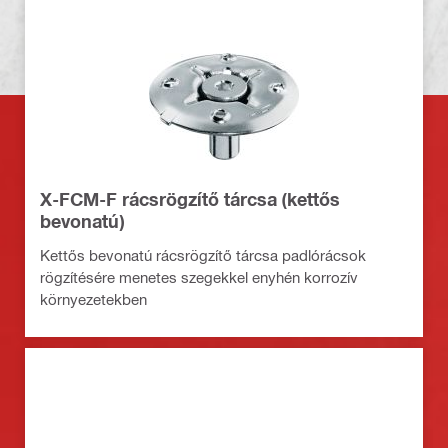
X-FCM-F rácsrögzítő tárcsa (kettős
bevonatú)
Kettős bevonatú rácsrögzítő tárcsa padlórácsok
rögzítésére menetes szegekkel enyhén korrozív
környezetekben