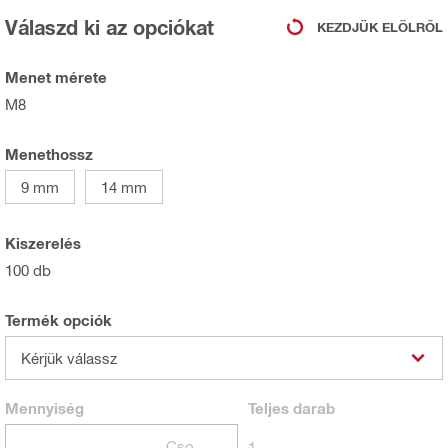
Válaszd ki az opciókat
KEZDJÜK ELÖLRŐL
Menet mérete
M8
Menethossz
9 mm
14 mm
Kiszerelés
100 db
Termék opciók
Kérjük válassz
Mennyiség
Teljes
darab
Csomagok
1