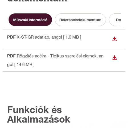
Műszaki információ
Referenciadokumentum
Dokum
PDF
X-ST-GR adatlap
, angol
[ 1.6 MB ]
LETÖLT
PDF
Rögzítés acélra - Tipikus szerelési elemek
, an
LETÖLT
gol
[ 14.6 MB ]
Funkciók és
Alkalmazások