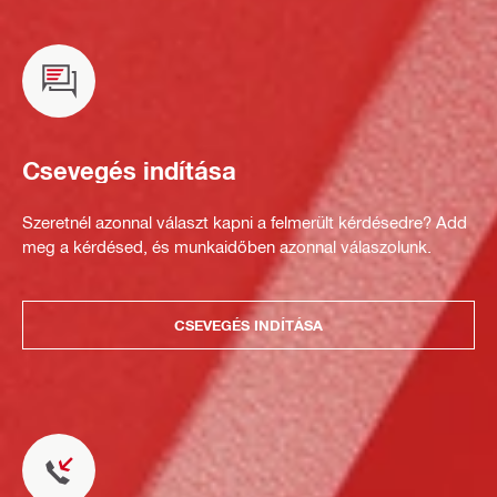
Csevegés indítása
Szeretnél azonnal választ kapni a felmerült kérdésedre? Add
meg a kérdésed, és munkaidőben azonnal válaszolunk.
CSEVEGÉS INDÍTÁSA