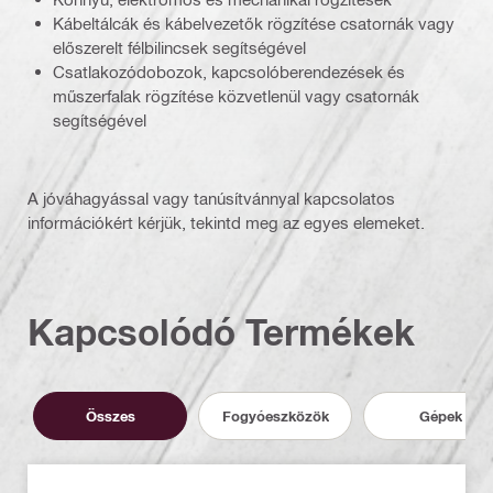
Kábeltálcák és kábelvezetők rögzítése csatornák vagy
előszerelt félbilincsek segítségével
Csatlakozódobozok, kapcsolóberendezések és
műszerfalak rögzítése közvetlenül vagy csatornák
segítségével
A jóváhagyással vagy tanúsítvánnyal kapcsolatos
információkért kérjük, tekintd meg az egyes elemeket.
Kapcsolódó Termékek
Összes
Fogyóeszközök
Gépek