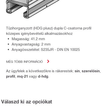
Tűzihorganyzott (HDG plusz) dupla C-csatorna profil
közepes igénybevételű alkalmazásokhoz
Magasság: 41.2 mm
Anyagvastagság: 2 mm
Anyagösszetétel: S235JR - DIN EN 10025
MÉG TÖBB INFORMÁCIÓ
Az ügyfelek a következőkre is rákerestek:
sín
,
szerelősín
,
profil
,
mq-21
vagy
d-hdg
.
Válaszd ki az opciókat