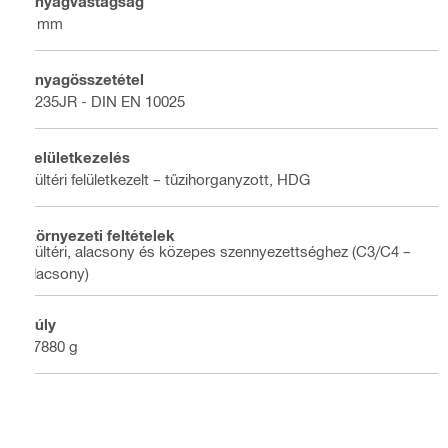
Anyagvastagság
2 mm
Anyagösszetétel
S235JR - DIN EN 10025
Felületkezelés
Kültéri felületkezelt – tűzihorganyzott, HDG
Környezeti feltételek
Kültéri, alacsony és közepes szennyezettséghez (C3/C4 –
alacsony)
Súly
17880 g