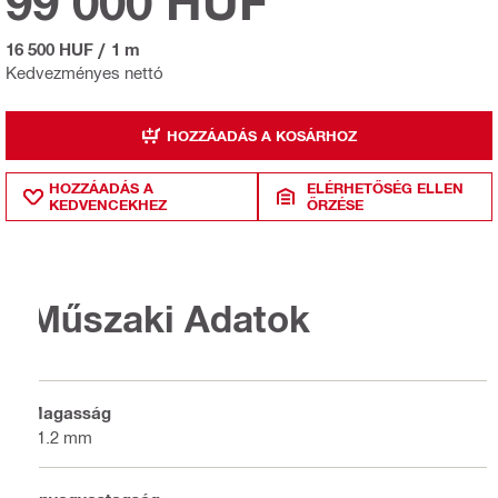
99 000 HUF
16 500 HUF
/
1 m
Kedvezményes nettó
HOZZÁADÁS A KOSÁRHOZ
HOZZÁADÁS A
ELÉRHETŐSÉG ELLEN
KEDVENCEKHEZ
ŐRZÉSE
Műszaki Adatok
Magasság
41.2 mm