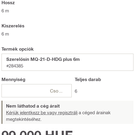
Hossz
6 m
Kiszerelés
6 m
Termék opciók
Szerelősín MQ-21-D-HDG plus 6m
#284385
Mennyiség
Teljes
darab
Csomagok
6
Nem láthatod a cég árait
Kérjük jelentkezz be vagy regisztrálj
a céged árainak
megtekintéséhez.