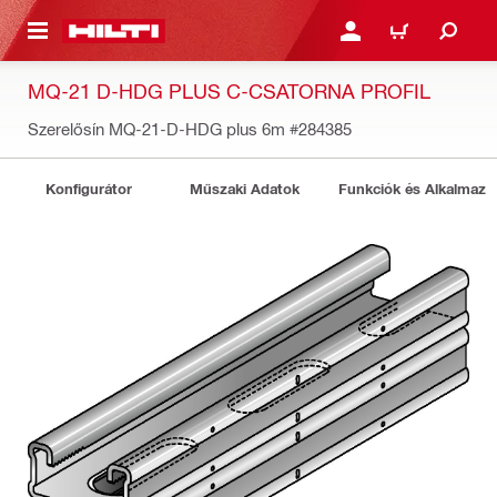
A TARTALOMRA
BEJELENTKEZÉS VAGY R
KOSÁR
MQ-21 D-HDG PLUS C-CSATORNA PROFIL
Szerelősín MQ-21-D-HDG plus 6m
#284385
Konfigurátor
Műszaki Adatok
Funkciók és Alkalmazá