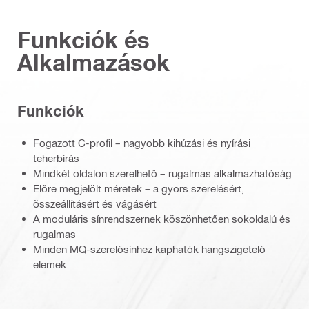
Funkciók és
Alkalmazások
Funkciók
Fogazott C-profil – nagyobb kihúzási és nyírási
teherbírás
Mindkét oldalon szerelhető – rugalmas alkalmazhatóság
Előre megjelölt méretek – a gyors szerelésért,
összeállításért és vágásért
A moduláris sínrendszernek köszönhetően sokoldalú és
rugalmas
Minden MQ-szerelősínhez kaphatók hangszigetelő
elemek