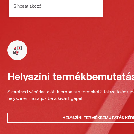
Síncsatlakozó
Helyszíni termékbemutatá
Szeretnéd vásárlás előtt kipróbálni a terméket? Jelezd felénk i
helyszínén mutatjuk be a kívánt gépet.
HELYSZÍNI TERMÉKBEMUTATÁS KÉR