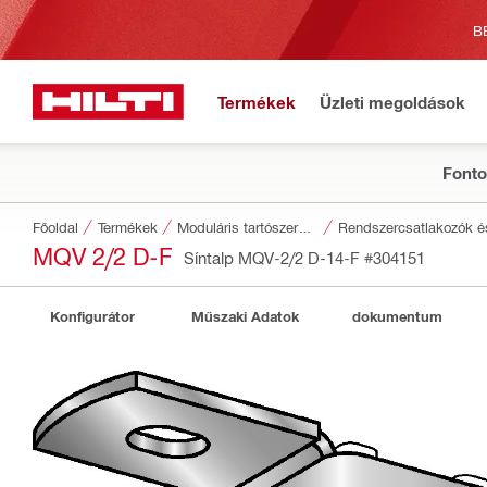
B
Termékek
Üzleti megoldások
Fonto
Főoldal
Termékek
Moduláris tartószerkezetek
Rendszercsatlakozók és 
MQV 2/2 D-F
Síntalp MQV-2/2 D-14-F
#304151
Konfigurátor
Műszaki Adatok
dokumentum