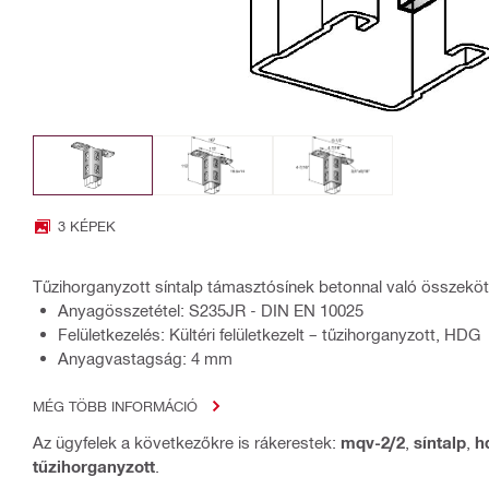
3 KÉPEK
Tűzihorganyzott síntalp támasztósínek betonnal való összekö
Anyagösszetétel: S235JR - DIN EN 10025
Felületkezelés: Kültéri felületkezelt – tűzihorganyzott, HDG
Anyagvastagság: 4 mm
MÉG TÖBB INFORMÁCIÓ
Az ügyfelek a következőkre is rákerestek:
mqv-2/2
,
síntalp
,
h
tűzihorganyzott
.