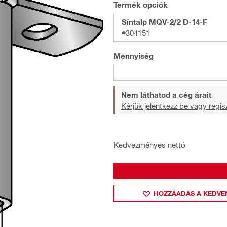
Termék opciók
Síntalp MQV-2/2 D-14-F
#304151
Mennyiség
Nem láthatod a cég árait
Kérjük jelentkezz be vagy regisz
Kedvezményes nettó
HOZZÁADÁS A KEDVE