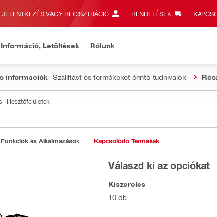
EJELENTKEZÉS VAGY REGISZTRÁCIÓ
RENDELÉSEK
KAPCSO
Információ, Letöltések
Rólunk
s információk
Szállítást és termékeket érintő tudnivalók
Rés
-illesztőfelületek
Funkciók és Alkalmazások
Kapcsolódó Termékek
Válaszd ki az opciókat
Kiszerelés
10 db