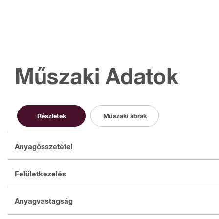
Műszaki Adatok
Részletek
Műszaki ábrák
Anyagösszetétel
Felületkezelés
Anyagvastagság