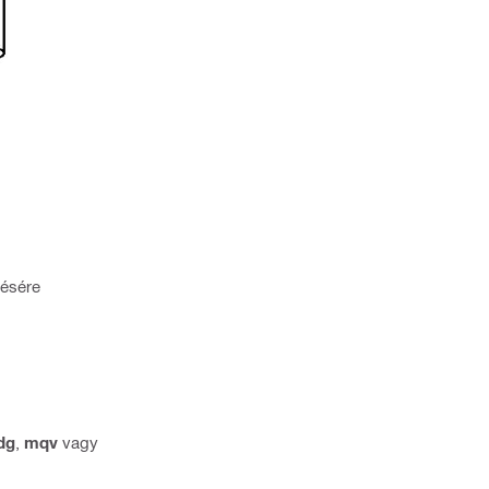
tésére
dg
,
mqv
vagy