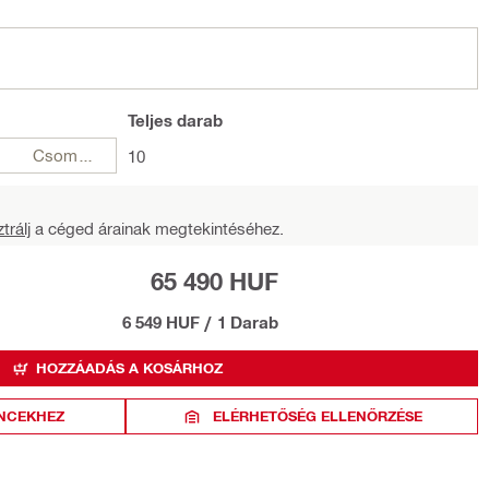
Teljes
darab
Csomagok
10
trálj
a céged árainak megtekintéséhez.
65 490 HUF
6 549 HUF
/
1 Darab
HOZZÁADÁS A KOSÁRHOZ
NCEKHEZ
ELÉRHETŐSÉG ELLENŐRZÉSE