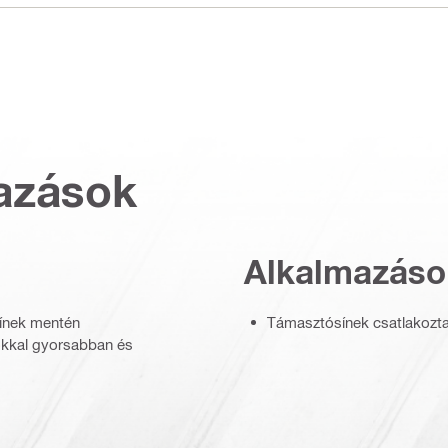
azások
Alkalmazáso
sínek mentén
Támasztósínek csatlakozta
kkal gyorsabban és