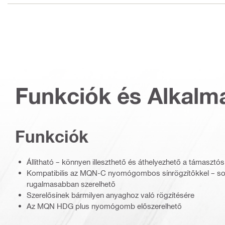
Funkciók és Alkalm
Funkciók
Állítható – könnyen illeszthető és áthelyezhető a támasztó
Kompatibilis az MQN-C nyomógombos sínrögzítőkkel – so
rugalmasabban szerelhető
Szerelősínek bármilyen anyaghoz való rögzítésére
Az MQN HDG plus nyomógomb előszerelhető