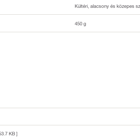
Kültéri, alacsony és közepes 
450 g
53.7 KB ]