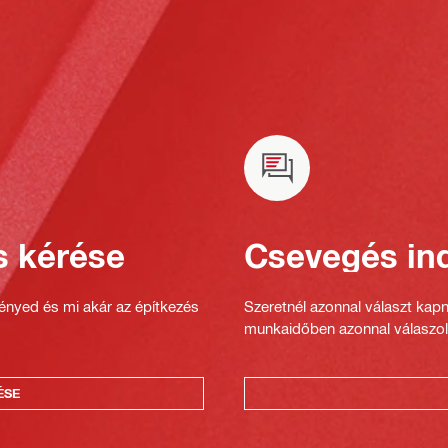
s kérése
Csevegés ind
gényed és mi akár az építkezés
Szeretnél azonnal választ kap
munkaidőben azonnal válaszol
ÉSE