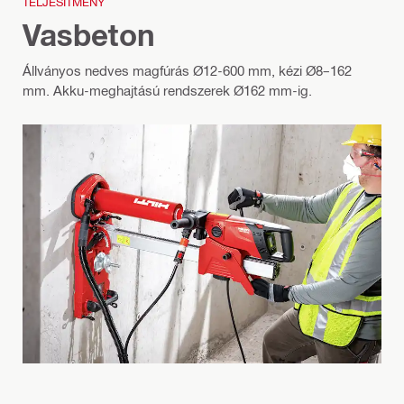
TELJESÍTMÉNY
Vasbeton
Állványos nedves magfúrás Ø12-600 mm, kézi Ø8–162
mm. Akku-meghajtású rendszerek Ø162 mm-ig.