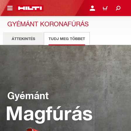
A TARTALOMRA
BEJELENTKEZÉS VAGY R
KOSÁR
GYÉMÁNT KORONAFÚRÁS
ÁTTEKINTÉS
TUDJ MEG TÖBBET
Gyémánt
Magfúrás