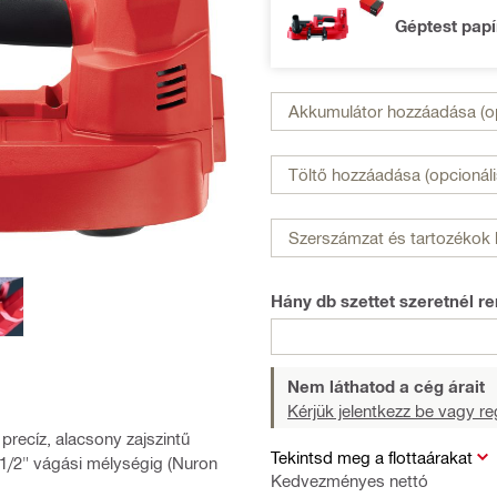
Géptest pap
Akkumulátor hozzáadása (op
Töltő hozzáadása (opcionáli
Szerszámzat és tartozékok 
Hány db szettet szeretnél re
Nem láthatod a cég árait
Kérjük jelentkezz be vagy reg
recíz, alacsony zajszintű
Tekintsd meg a flottaárakat
/2" vágási mélységig (Nuron
Kedvezményes nettó