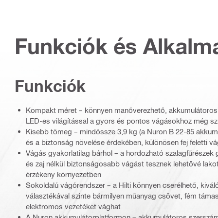
Funkciók és Alkalm
Funkciók
Kompakt méret – könnyen manőverezhető, akkumulátoros,
LED-es világítással a gyors és pontos vágásokhoz még sz
Kisebb tömeg – mindössze 3,9 kg (a Nuron B 22-85 akkumu
és a biztonság növelése érdekében, különösen fej feletti v
Vágás gyakorlatilag bárhol – a hordozható szalagfűrészek g
és zaj nélkül biztonságosabb vágást tesznek lehetővé lak
érzékeny környezetben
Sokoldalú vágórendszer – a Hilti könnyen cserélhető, kivá
választékával szinte bármilyen műanyag csövet, fém táma
elektromos vezetéket vághat
A Nuron akkumulátorplatformon – akkumulátoros szersz