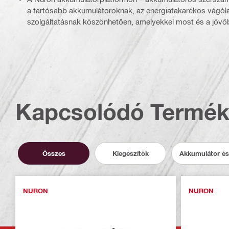
a tartósabb akkumulátoroknak, az energiatakarékos vágóla
szolgáltatásnak köszönhetően, amelyekkel most és a jövő
Kapcsolódó Termé
Összes
Kiegészítők
Akkumulátor és
NURON
NURON