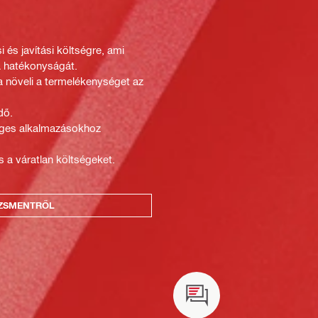
i és javítási költségre, ami
da hatékonyságát.
a növeli a termelékenységet az
dő.
eges alkalmazásokhoz
s a váratlan költségeket.
ZSMENTRŐL