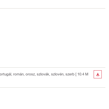
portugál, román, orosz, szlovák, szlovén, szerb
[ 10.4 M
LETÖLT