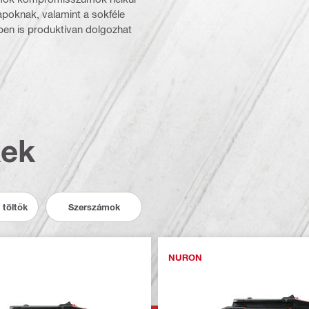
poknak, valamint a sokféle
ben is produktívan dolgozhat
kek
 töltők
Szerszámok
NURON