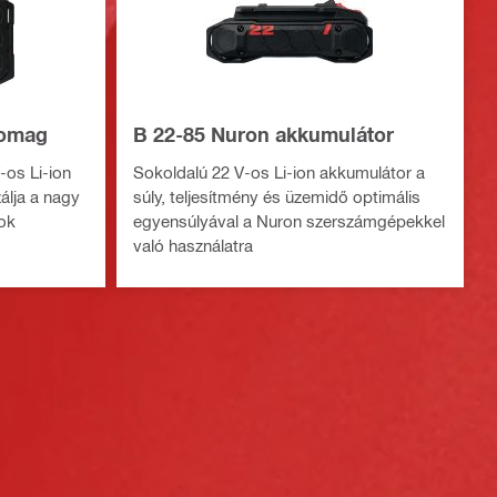
somag
B 22-85 Nuron akkumulátor
-os Li-ion
Sokoldalú 22 V-os Li-ion akkumulátor a
lja a nagy
súly, teljesítmény és üzemidő optimális
ok
egyensúlyával a Nuron szerszámgépekkel
való használatra