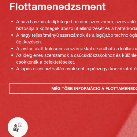
Flottamenedzsment
A havi használati díj kiterjed minden szerszámra, szervizelés
biztosítja a költségek abszolút ellenőrzését és a háttériro
A nagy teljesítményű szerszámok és a legújabb technológi
építkezésen.
A javítás alatt kölcsönszerszámokkal elkerülhető a leállási i
Az ideiglenes szerszámok a csúcsidőszakokhoz és különl
csökkentik a befektetéseket.
A lopás elleni biztosítás csökkenti a pénzügyi kockázatot é
MÉG TÖBB INFORMÁCIÓ A FLOTTAMENED