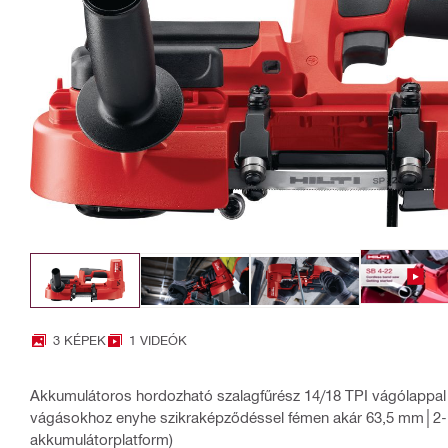
3 KÉPEK
1 VIDEÓK
Akkumulátoros hordozható szalagfűrész 14/18 TPI vágólappal p
vágásokhoz enyhe szikraképződéssel fémen akár 63,5 mm│2-1
akkumulátorplatform)