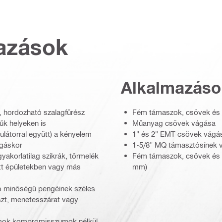
azások
Alkalmazáso
 hordozható szalagfűrész
Fém támaszok, csövek és 
űk helyeken is
Műanyag csövek vágása
látorral együtt) a kényelem
1" és 2" EMT csövek vágá
ágáskor
1-5/8" MQ támasztósínek 
yakorlatilag szikrák, törmelék
Fém támaszok, csövek és 
ott épületekben vagy más
mm)
ló minőségű pengéinek széles
szt, menetesszárat vagy
ámok kompromisszumok nélkül