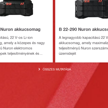
 Nuron akkucsomag
B 22-290 Nuron akkuc
tású, 22 V-os Li-ion
A legnagyobb kapacitású 22 V
, amely a közepes és nagy
akkucsomag, amely maximalizá
yű Nuron elektromos
teljesítményű Nuron szerszám
pek teljesítményének és
üzemidejét
k növelésére készült
ÖSSZES MUTATÁSA