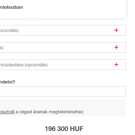
írdobozban
cionális)
s)
hozzáadása (opcionális)
ndelni?
isztrálj
a céged árainak megtekintéséhez.
196 300 HUF