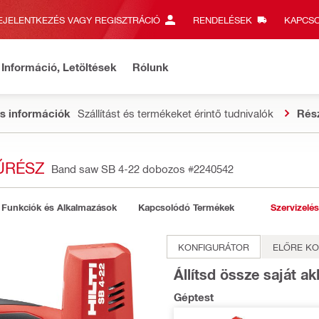
EJELENTKEZÉS VAGY REGISZTRÁCIÓ
RENDELÉSEK
KAPCSO
Információ, Letöltések
Rólunk
s információk
Szállítást és termékeket érintő tudnivalók
Rés
ŰRÉSZ
Band saw SB 4-22 dobozos
#2240542
Funkciók és Alkalmazások
Kapcsolódó Termékek
Szervizelés
KONFIGURÁTOR
ELŐRE KO
Állítsd össze saját 
Géptest