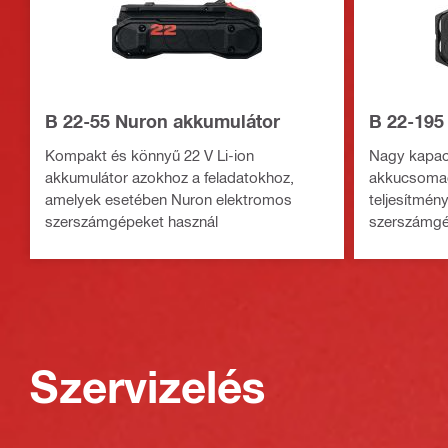
B 22-55 Nuron akkumulátor
B 22-195
Kompakt és könnyű 22 V Li-ion
Nagy kapaci
akkumulátor azokhoz a feladatokhoz,
akkucsomag
amelyek esetében Nuron elektromos
teljesítmén
szerszámgépeket használ
szerszámgé
üzemidejéne
Szervizelés