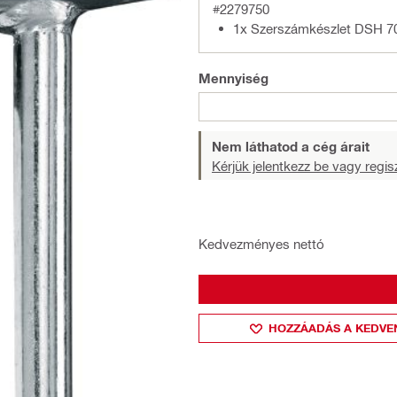
#2279750
1x Szerszámkészlet DSH 7
Mennyiség
Nem láthatod a cég árait
Kérjük jelentkezz be vagy regisz
Kedvezményes nettó
HOZZÁADÁS A KEDVE