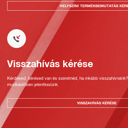
HELYSZÍNI TERMÉKBEMUTATÁS KÉR
Visszahívás kérése
Kérdésed, kérésed van és szeretnéd, ha inkább visszahívnánk
munkaidőben jelentkezünk.
VISSZAHÍVÁS KÉRÉSE