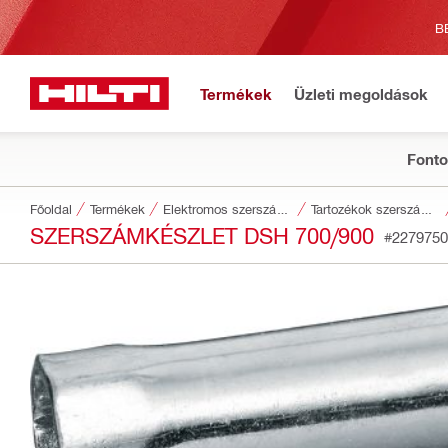
B
Termékek
Üzleti megoldások
Fonto
Főoldal
Termékek
Elektromos szerszámgépek
Tartozékok szerszámokhoz
SZERSZÁMKÉSZLET DSH 700/900
#2279750