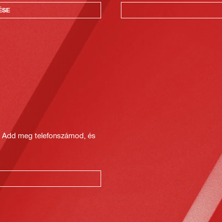
ÉSE
? Add meg telefonszámod, és