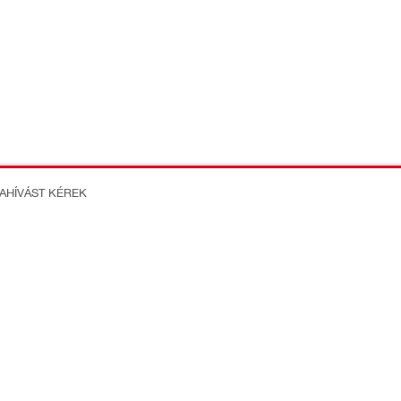
ZAHÍVÁST KÉREK
on Better