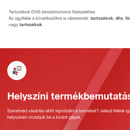
Tartozékok DHS benzinmotoros fűrészekhez
Az ügyfelek a következőkre is rákerestek:
tartozékok
,
dhs
,
f
vagy
tartozékok
.
Helyszíni termékbemutatá
Szeretnéd vásárlás előtt kipróbálni a terméket? Jelezd felénk i
helyszínén mutatjuk be a kívánt gépet.