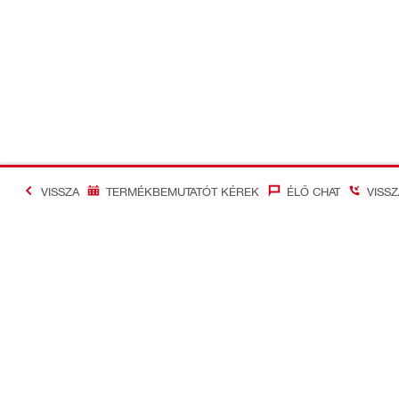
VISSZA
TERMÉKBEMUTATÓT KÉREK
ÉLŐ CHAT
VISS
#Making Constructi