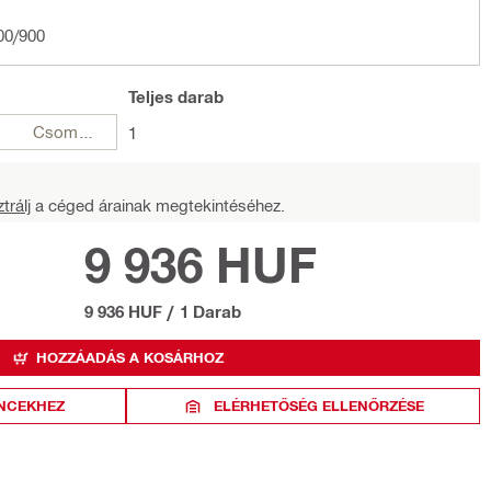
00/900
Teljes
darab
Csomagok
1
trálj
a céged árainak megtekintéséhez.
9 936 HUF
9 936 HUF
/
1 Darab
HOZZÁADÁS A KOSÁRHOZ
NCEKHEZ
ELÉRHETŐSÉG ELLENŐRZÉSE