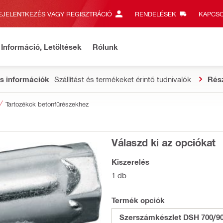
EJELENTKEZÉS VAGY REGISZTRÁCIÓ
RENDELÉSEK
KAPCSO
Információ, Letöltések
Rólunk
s információk
Szállítást és termékeket érintő tudnivalók
Rés
Tartozékok betonfűrészekhez
Válaszd ki az opciókat
Kiszerelés
1 db
Termék opciók
Szerszámkészlet DSH 700/9