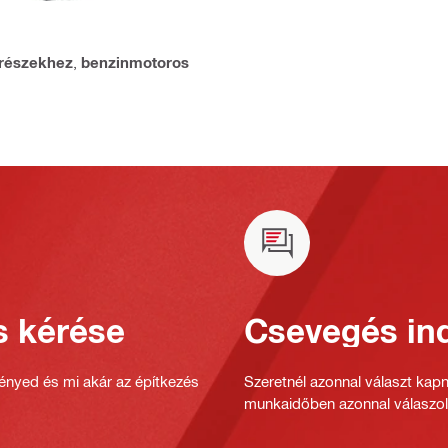
űrészekhez
,
benzinmotoros
s kérése
Csevegés ind
gényed és mi akár az építkezés
Szeretnél azonnal választ kap
munkaidőben azonnal válaszol