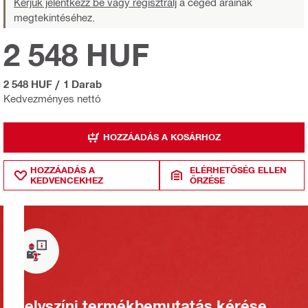
Kérjük jelentkezz be vagy regisztrálj
a céged árainak
megtekintéséhez.
2 548 HUF
2 548 HUF
/
1 Darab
Kedvezményes nettó
HOZZÁADÁS A KOSÁRHOZ
HOZZÁADÁS A
ELÉRHETŐSÉG ELLEN
KEDVENCEKHEZ
ŐRZÉSE
Helyszíni termékbemutatás kérése