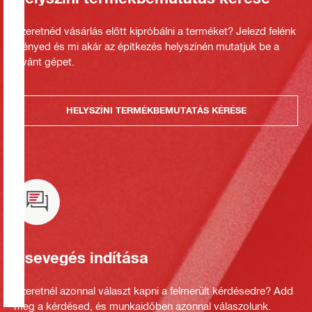
Szeretnéd vásárlás előtt kipróbálni a terméket? Jelezd felénk
igényed és mi akár az építkezés helyszínén mutatjuk be a
kívánt gépet.
HELYSZÍNI TERMÉKBEMUTATÁS KÉRÉSE
Csevegés indítása
Szeretnél azonnal választ kapni a felmerült kérdésedre? Add
meg a kérdésed, és munkaidőben azonnal válaszolunk.