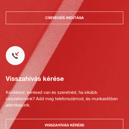
CSEVEGÉS INDÍTÁSA
Visszahívás kérése
Kérdésed, kérésed van és szeretnéd, ha inkább
visszahívnánk? Add meg telefonszámod, és munkaidőben
jelentkezünk.
VISSZAHÍVÁS KÉRÉSE