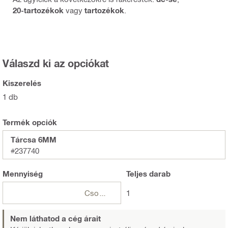
20-tartozékok
vagy
tartozékok
.
Válaszd ki az opciókat
Kiszerelés
1 db
Termék opciók
Tárcsa 6MM
#237740
Mennyiség
Teljes
darab
Csomagok
1
Nem láthatod a cég árait