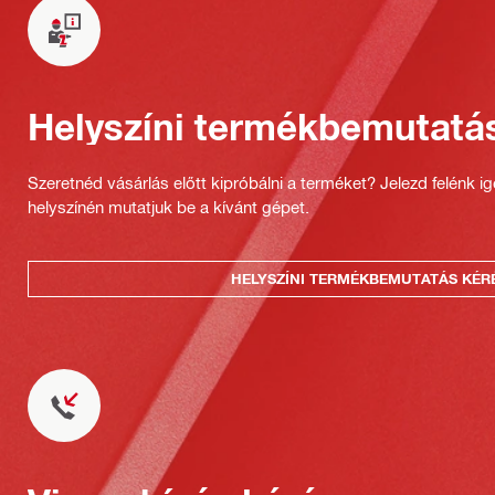
Helyszíni termékbemutatá
Szeretnéd vásárlás előtt kipróbálni a terméket? Jelezd felénk i
helyszínén mutatjuk be a kívánt gépet.
HELYSZÍNI TERMÉKBEMUTATÁS KÉR