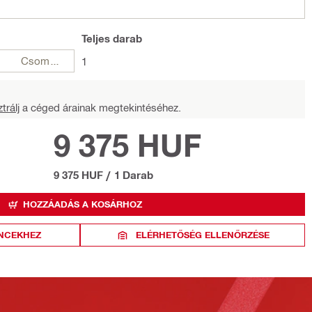
Teljes
darab
Csomagok
1
trálj
a céged árainak megtekintéséhez.
9 375 HUF
9 375 HUF
/
1 Darab
HOZZÁADÁS A KOSÁRHOZ
NCEKHEZ
ELÉRHETŐSÉG ELLENŐRZÉSE