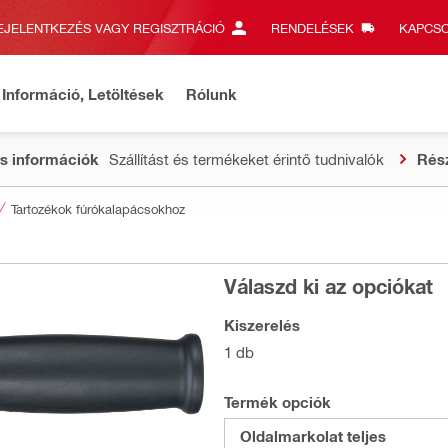
EJELENTKEZÉS VAGY REGISZTRÁCIÓ
RENDELÉSEK
KAPCSO
Információ, Letöltések
Rólunk
s információk
Szállítást és termékeket érintő tudnivalók
Rés
Tartozékok fúrókalapácsokhoz
Válaszd ki az opciókat
Kiszerelés
1 db
Termék opciók
Oldalmarkolat teljes