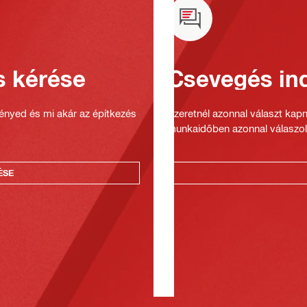
s kérése
Csevegés ind
gényed és mi akár az építkezés
Szeretnél azonnal választ kap
munkaidőben azonnal válaszol
ÉSE