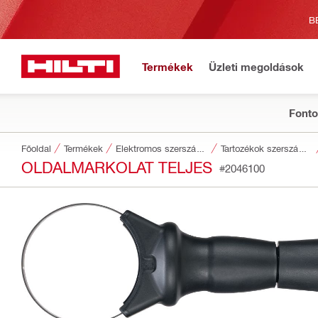
B
Termékek
Üzleti megoldások
Fonto
Főoldal
Termékek
Elektromos szerszámgépek
Tartozékok szerszámokhoz
OLDALMARKOLAT TELJES
#2046100