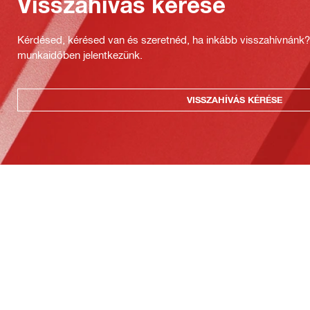
Visszahívás kérése
Kérdésed, kérésed van és szeretnéd, ha inkább visszahívnánk
munkaidőben jelentkezünk.
VISSZAHÍVÁS KÉRÉSE