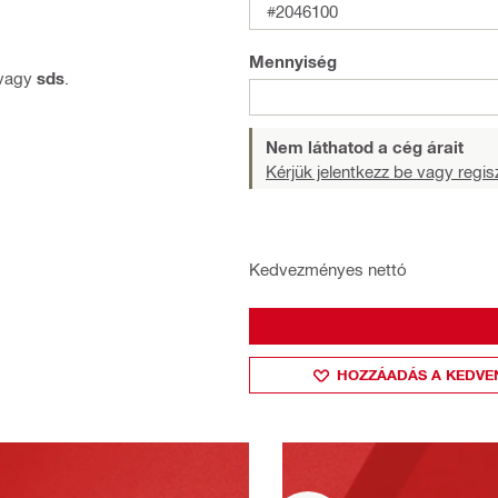
#2046100
Mennyiség
vagy
sds
.
Nem láthatod a cég árait
Kérjük jelentkezz be vagy regisz
Kedvezményes nettó
HOZZÁADÁS A KEDVE