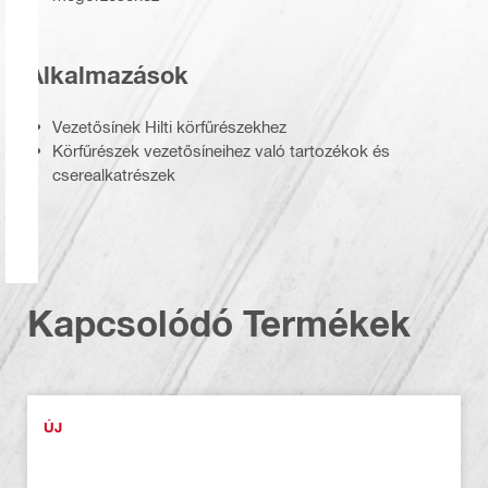
Alkalmazások
Vezetősínek Hilti körfűrészekhez
Körfűrészek vezetősíneihez való tartozékok és
cserealkatrészek
Kapcsolódó Termékek
ÚJ