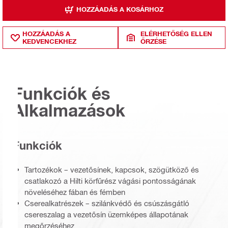
HOZZÁADÁS A KOSÁRHOZ
HOZZÁADÁS A
ELÉRHETŐSÉG ELLEN
KEDVENCEKHEZ
ŐRZÉSE
Funkciók és
Alkalmazások
Funkciók
Tartozékok – vezetősínek, kapcsok, szögütköző és
csatlakozó a Hilti körfűrész vágási pontosságának
növeléséhez fában és fémben
Cserealkatrészek – szilánkvédő és csúszásgátló
csereszalag a vezetősín üzemképes állapotának
megőrzéséhez