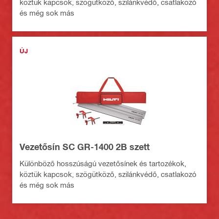
köztük kapcsok, szögütköző, szilánkvédő, csatlakozó
és még sok más
ÚJ
Vezetősín SC GR-1400 2B szett
Különböző hosszúságú vezetősínek és tartozékok,
köztük kapcsok, szögütköző, szilánkvédő, csatlakozó
és még sok más