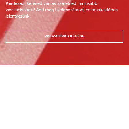
Kérdésed, kérésed van és szeretnéd, ha inkább
visszahívnánk? Add meg telefonszámod, és munkaidőben
jelentkezünk.
VISSZAHÍVÁS KÉRÉSE