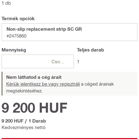
1 db
Termék opciók
Non-slip replacement strip SC GR
#2475860
Mennyiség
Teljes
darab
Csomagok
1
Nem láthatod a cég árait
Kérjük jelentkezz be vagy regisztrálj
a céged árainak
megtekintéséhez.
9 200 HUF
9 200 HUF
/
1 Darab
Kedvezményes nettó