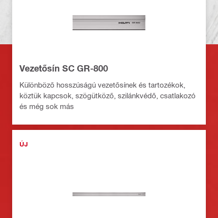
Vezetősín SC GR-800
Különböző hosszúságú vezetősínek és tartozékok,
köztük kapcsok, szögütköző, szilánkvédő, csatlakozó
és még sok más
ÚJ