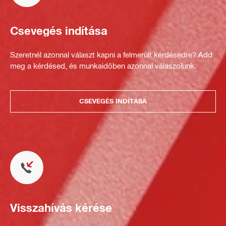
Csevegés indítása
Szeretnél azonnal választ kapni a felmerült kérdésedre? Add
meg a kérdésed, és munkaidőben azonnal válaszolunk.
CSEVEGÉS INDÍTÁSA
Visszahívás kérése