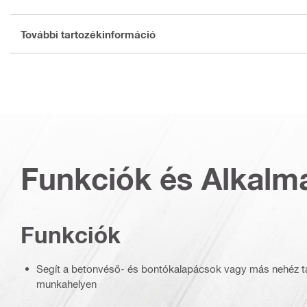
További tartozékinformáció
Funkciók és Alkalm
Funkciók
Segít a betonvéső- és bontókalapácsok vagy más nehéz tá
munkahelyen