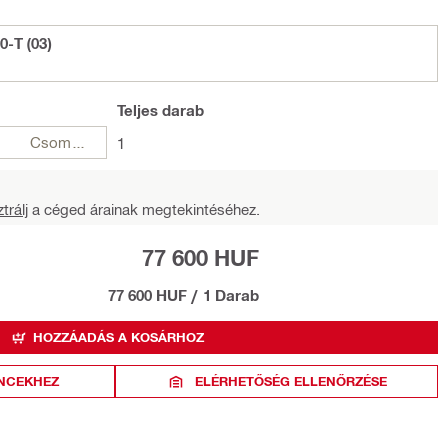
0-T (03)
Teljes
darab
Csomagok
1
trálj
a céged árainak megtekintéséhez.
77 600 HUF
77 600 HUF
/
1 Darab
HOZZÁADÁS A KOSÁRHOZ
NCEKHEZ
ELÉRHETŐSÉG ELLENŐRZÉSE