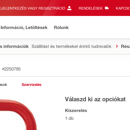
EJELENTKEZÉS VAGY REGISZTRÁCIÓ
RENDELÉSEK
KAPCSO
Információ, Letöltések
Rólunk
s információk
Szállítást és termékeket érintő tudnivalók
Rés
#2250795
ások
Szervizelés
Válaszd ki az opciókat
Kiszerelés
1 db