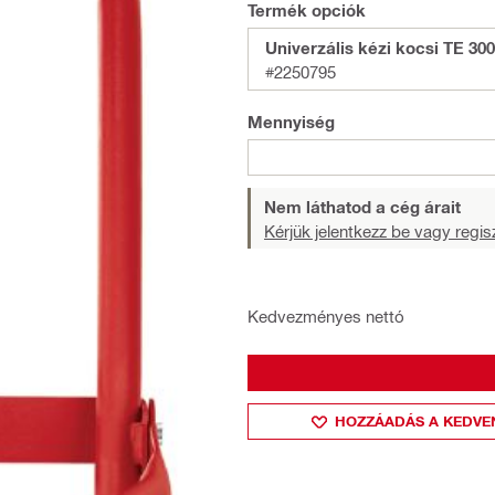
Termék opciók
Univerzális kézi kocsi TE 300
#2250795
Mennyiség
Nem láthatod a cég árait
Kérjük jelentkezz be vagy regisz
Kedvezményes nettó
HOZZÁADÁS A KEDVE