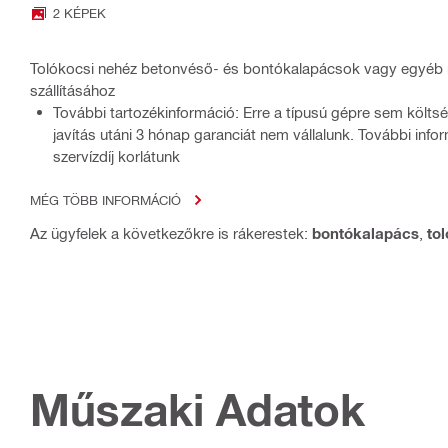
2 KÉPEK
Tolókocsi nehéz betonvéső- és bontókalapácsok vagy egyéb
szállításához
További tartozékinformáció: Erre a típusú gépre sem költ
javítás utáni 3 hónap garanciát nem vállalunk. További inf
szervízdíj korlátunk
MÉG TÖBB INFORMÁCIÓ
Az ügyfelek a következőkre is rákerestek:
bontókalapács
,
to
Műszaki Adatok