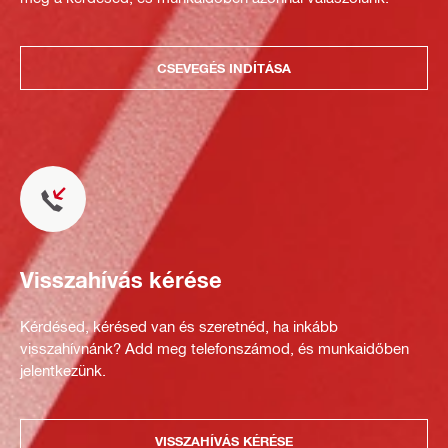
CSEVEGÉS INDÍTÁSA
Visszahívás kérése
Kérdésed, kérésed van és szeretnéd, ha inkább
visszahívnánk? Add meg telefonszámod, és munkaidőben
jelentkezünk.
VISSZAHÍVÁS KÉRÉSE