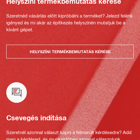
Helyszíni termékbemutatás kérése
Szeretnéd vásárlás előtt kipróbálni a terméket? Jelezd felénk
igényed és mi akár az építkezés helyszínén mutatjuk be a
kívánt gépet.
HELYSZÍNI TERMÉKBEMUTATÁS KÉRÉSE
Csevegés indítása
Szeretnél azonnal választ kapni a felmerült kérdésedre? Add
meg a kérdésed, és munkaidőben azonnal válaszolunk.