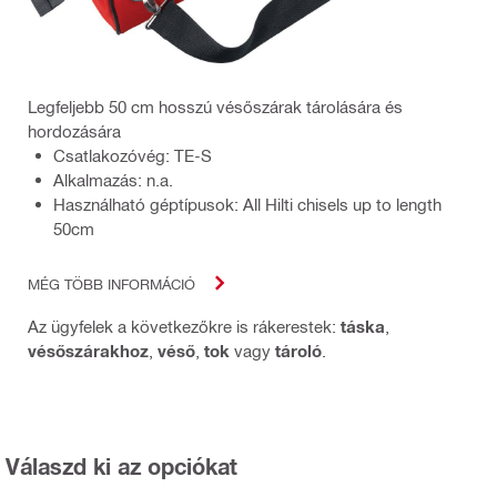
Legfeljebb 50 cm hosszú vésőszárak tárolására és
hordozására
Csatlakozóvég: TE-S
Alkalmazás: n.a.
Használható géptípusok: All Hilti chisels up to length
50cm
MÉG TÖBB INFORMÁCIÓ
Az ügyfelek a következőkre is rákerestek:
táska
,
vésőszárakhoz
,
véső
,
tok
vagy
tároló
.
Válaszd ki az opciókat