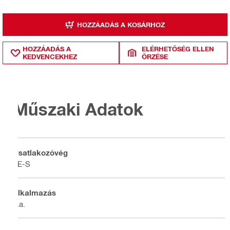
HOZZÁADÁS A KOSÁRHOZ
HOZZÁADÁS A
ELÉRHETŐSÉG ELLEN
KEDVENCEKHEZ
ŐRZÉSE
Műszaki Adatok
Csatlakozóvég
TE-S
Alkalmazás
n.a.