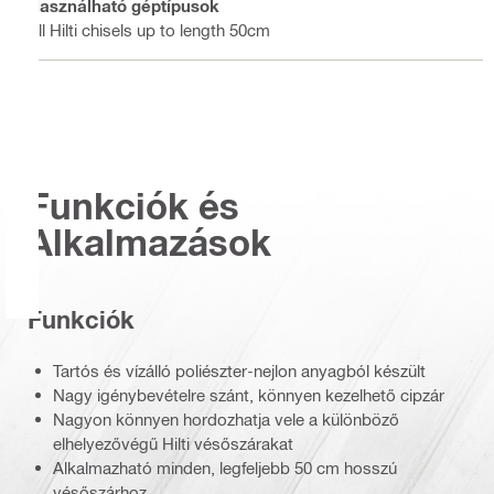
Használható géptípusok
All Hilti chisels up to length 50cm
Funkciók és
Alkalmazások
Funkciók
Tartós és vízálló poliészter-nejlon anyagból készült
Nagy igénybevételre szánt, könnyen kezelhető cipzár
Nagyon könnyen hordozhatja vele a különböző
elhelyezővégű Hilti vésőszárakat
Alkalmazható minden, legfeljebb 50 cm hosszú
vésőszárhoz