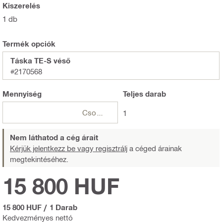
Kiszerelés
1 db
Termék opciók
Táska TE-S véső
#2170568
Mennyiség
Teljes
darab
Csomagok
1
Nem láthatod a cég árait
Kérjük jelentkezz be vagy regisztrálj
a céged árainak
megtekintéséhez.
15 800 HUF
15 800 HUF
/
1 Darab
Kedvezményes nettó