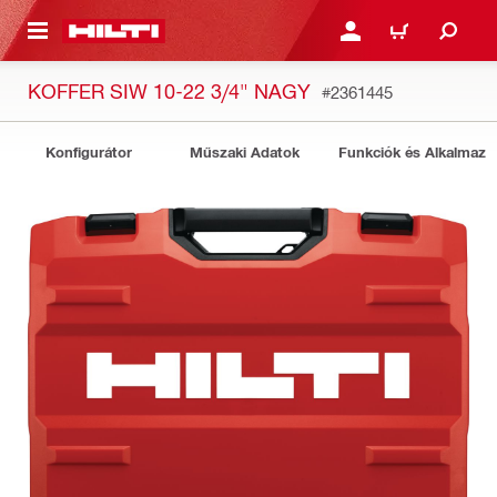
A TARTALOMRA
BEJELENTKEZÉS VAGY R
KOSÁR
KOFFER SIW 10-22 3/4" NAGY
#2361445
Konfigurátor
Műszaki Adatok
Funkciók és Alkalmazá