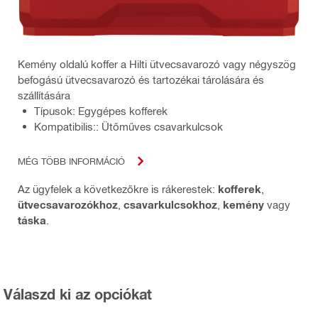
Kemény oldalú koffer a Hilti ütvecsavarozó vagy négyszög
befogású ütvecsavarozó és tartozékai tárolására és
szállítására
Típusok: Egygépes kofferek
Kompatibilis:: Ütőműves csavarkulcsok
MÉG TÖBB INFORMÁCIÓ
Az ügyfelek a következőkre is rákerestek:
kofferek
,
ütvecsavarozókhoz
,
csavarkulcsokhoz
,
kemény
vagy
táska
.
Válaszd ki az opciókat