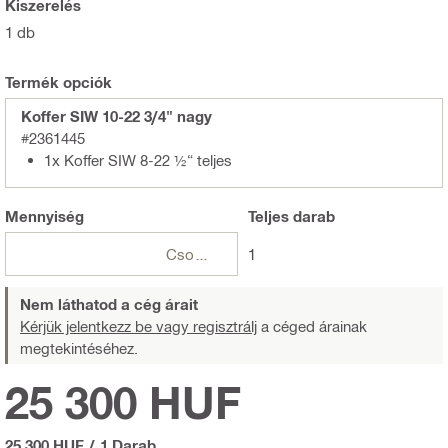
Kiszerelés
1 db
Termék opciók
Koffer SIW 10-22 3/4" nagy
#2361445
1x Koffer SIW 8-22 ½“ teljes
Mennyiség
Teljes
darab
Csomagok
1
Nem láthatod a cég árait
Kérjük jelentkezz be vagy regisztrálj
a céged árainak
megtekintéséhez.
25 300 HUF
25 300 HUF
/
1 Darab