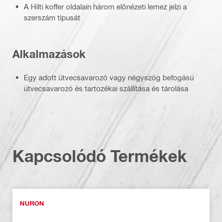
A Hilti koffer oldalain három előnézeti lemez jelzi a
szerszám típusát
Alkalmazások
Egy adott ütvecsavarozó vagy négyszög befogású
ütvecsavarozó és tartozékai szállítása és tárolása
Kapcsolódó Termékek
NURON