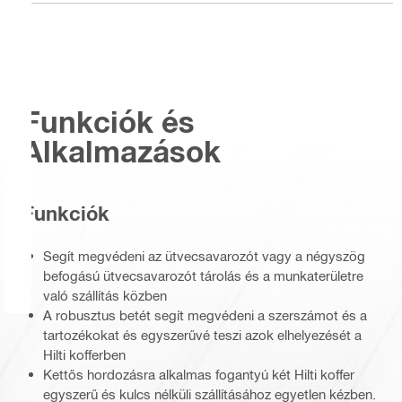
Funkciók és
Alkalmazások
Funkciók
Segít megvédeni az ütvecsavarozót vagy a négyszög
befogású ütvecsavarozót tárolás és a munkaterületre
való szállítás közben
A robusztus betét segít megvédeni a szerszámot és a
tartozékokat és egyszerűvé teszi azok elhelyezését a
Hilti kofferben
Kettős hordozásra alkalmas fogantyú két Hilti koffer
egyszerű és kulcs nélküli szállításához egyetlen kézben.