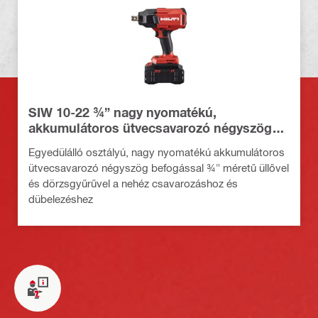
SIW 10-22 ¾” nagy nyomatékú,
akkumulátoros ütvecsavarozó négyszög
befogással
Egyedülálló osztályú, nagy nyomatékú akkumulátoros
ütvecsavarozó négyszög befogással ¾" méretű üllővel
és dörzsgyűrűvel a nehéz csavarozáshoz és
dübelezéshez