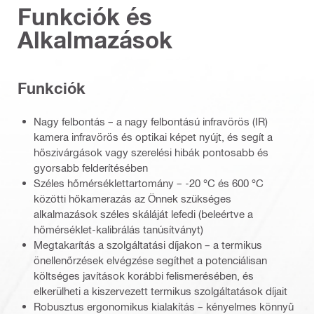
Funkciók és
Alkalmazások
Funkciók
Nagy felbontás – a nagy felbontású infravörös (IR)
kamera infravörös és optikai képet nyújt, és segít a
hőszivárgások vagy szerelési hibák pontosabb és
gyorsabb felderítésében
Széles hőmérséklettartomány – -20 °C és 600 °C
közötti hőkamerazás az Önnek szükséges
alkalmazások széles skáláját lefedi (beleértve a
hőmérséklet-kalibrálás tanúsítványt)
Megtakarítás a szolgáltatási díjakon – a termikus
önellenőrzések elvégzése segíthet a potenciálisan
költséges javítások korábbi felismerésében, és
elkerülheti a kiszervezett termikus szolgáltatások díjait
Robusztus ergonomikus kialakítás – kényelmes könnyű