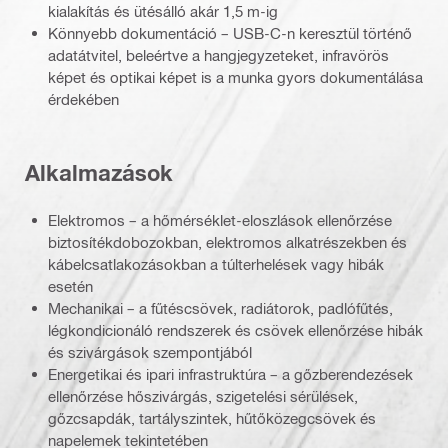
kialakítás és ütésálló akár 1,5 m-ig
Könnyebb dokumentáció – USB-C-n keresztül történő
adatátvitel, beleértve a hangjegyzeteket, infravörös
képet és optikai képet is a munka gyors dokumentálása
érdekében
Alkalmazások
Elektromos – a hőmérséklet-eloszlások ellenőrzése
biztosítékdobozokban, elektromos alkatrészekben és
kábelcsatlakozásokban a túlterhelések vagy hibák
esetén
Mechanikai – a fűtéscsövek, radiátorok, padlófűtés,
légkondicionáló rendszerek és csövek ellenőrzése hibák
és szivárgások szempontjából
Energetikai és ipari infrastruktúra – a gőzberendezések
ellenőrzése hőszivárgás, szigetelési sérülések,
gőzcsapdák, tartályszintek, hűtőközegcsövek és
napelemek tekintetében