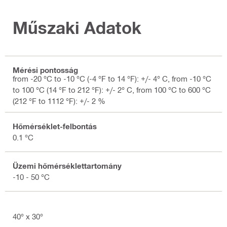
Műszaki Adatok
Mérési pontosság
from -20 °C to -10 °C (-4 °F to 14 °F): +/- 4° C, from -10 °C
to 100 °C (14 °F to 212 °F): +/- 2° C, from 100 °C to 600 °C
(212 °F to 1112 °F): +/- 2 %
Hőmérséklet-felbontás
0.1 °C
Üzemi hőmérséklettartomány
-10 - 50 °C
40° x 30°