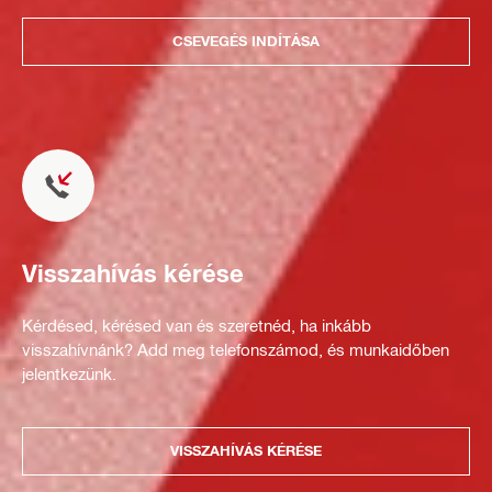
CSEVEGÉS INDÍTÁSA
Visszahívás kérése
Kérdésed, kérésed van és szeretnéd, ha inkább
visszahívnánk? Add meg telefonszámod, és munkaidőben
jelentkezünk.
VISSZAHÍVÁS KÉRÉSE