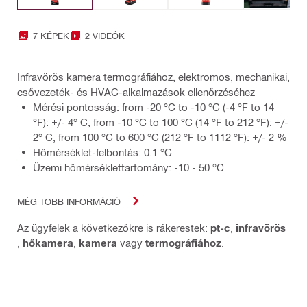
7 KÉPEK
2 VIDEÓK
Infravörös kamera termográfiához, elektromos, mechanikai,
csővezeték- és HVAC-alkalmazások ellenőrzéséhez
Mérési pontosság: from -20 °C to -10 °C (-4 °F to 14
°F): +/- 4° C, from -10 °C to 100 °C (14 °F to 212 °F): +/-
2° C, from 100 °C to 600 °C (212 °F to 1112 °F): +/- 2 %
Hőmérséklet-felbontás: 0.1 °C
Üzemi hőmérséklettartomány: -10 - 50 °C
MÉG TÖBB INFORMÁCIÓ
Az ügyfelek a következőkre is rákerestek:
pt-c
,
infravörös
,
hőkamera
,
kamera
vagy
termográfiához
.