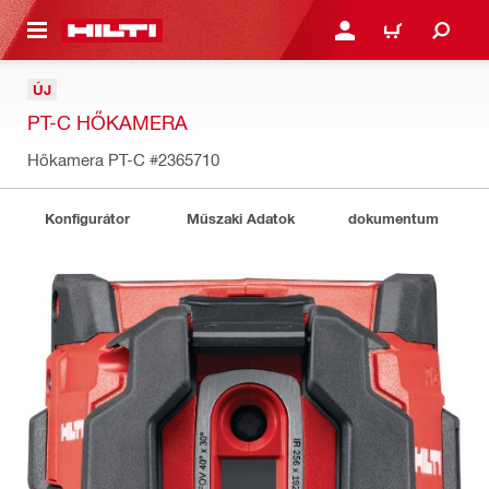
A TARTALOMRA
BEJELENTKEZÉS VAGY R
KOSÁR
ÚJ
PT-C HŐKAMERA
Hőkamera PT-C
#2365710
Konfigurátor
Műszaki Adatok
dokumentum