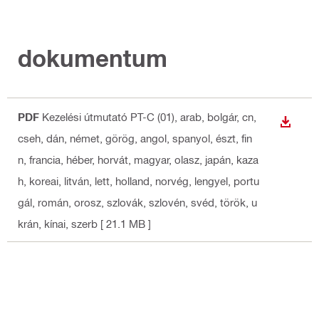
dokumentum
PDF
Kezelési útmutató PT-C (01)
, arab, bolgár, cn,
LETÖLT
cseh, dán, német, görög, angol, spanyol, észt, fin
n, francia, héber, horvát, magyar, olasz, japán, kaza
h, koreai, litván, lett, holland, norvég, lengyel, portu
gál, román, orosz, szlovák, szlovén, svéd, török, u
krán, kínai, szerb
[ 21.1 MB ]