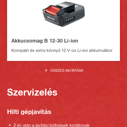
Akkucsomag B 12-30 Li-ion
Kompakt és extra könnyű 12 V-os Li-ion akkumulátor
ÖSSZES MUTATÁSA
Szervizelés
Hilti gépjavítás
2 év után a javítási költségek korlátosak