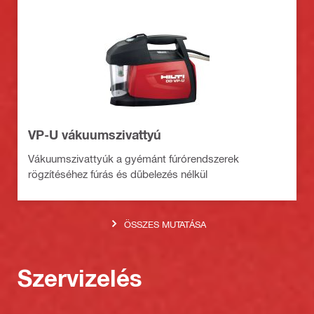
VP-U vákuumszivattyú
Vákuumszivattyúk a gyémánt fúrórendszerek
rögzítéséhez fúrás és dűbelezés nélkül
ÖSSZES MUTATÁSA
Szervizelés