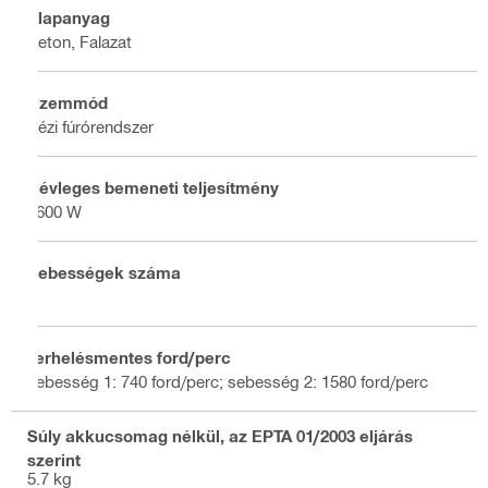
Alapanyag
Beton, Falazat
Üzemmód
Kézi fúrórendszer
Névleges bemeneti teljesítmény
1600 W
Sebességek száma
2
Terhelésmentes ford/perc
sebesség 1: 740 ford/perc; sebesség 2: 1580 ford/perc
Súly akkucsomag nélkül, az EPTA 01/2003 eljárás
szerint
5.7 kg