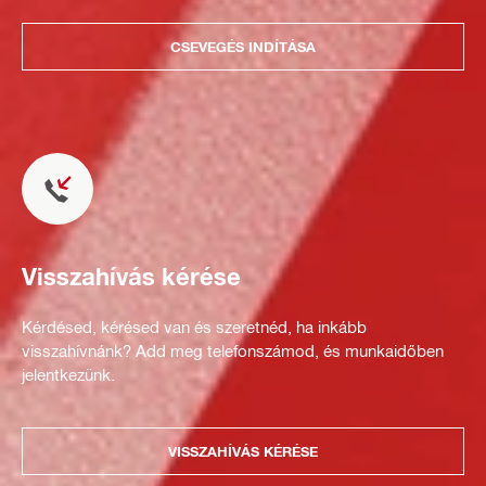
CSEVEGÉS INDÍTÁSA
Visszahívás kérése
Kérdésed, kérésed van és szeretnéd, ha inkább
visszahívnánk? Add meg telefonszámod, és munkaidőben
jelentkezünk.
VISSZAHÍVÁS KÉRÉSE