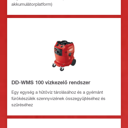
akkumulátorplatform)
DD-WMS 100 vízkezelő rendszer
Egy egység a hűtővíz tárolásához és a gyémánt
fúrókészülék szennyvizének összegyűjtéséhez és
szűréséhez