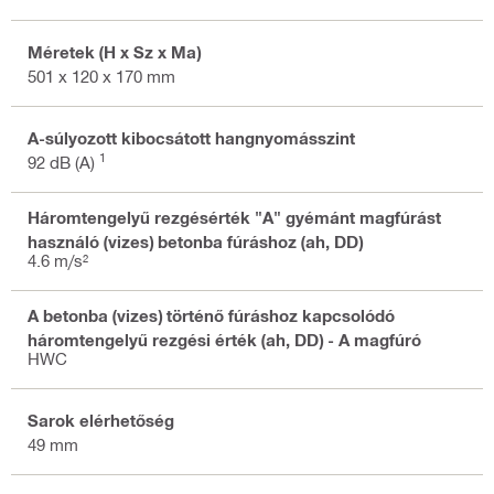
Méretek (H x Sz x Ma)
501 x 120 x 170 mm
A-súlyozott kibocsátott hangnyomásszint
1
92 dB (A)
Háromtengelyű rezgésérték "A" gyémánt magfúrást
használó (vizes) betonba fúráshoz (ah, DD)
4.6 m/s²
A betonba (vizes) történő fúráshoz kapcsolódó
háromtengelyű rezgési érték (ah, DD) - A magfúró
HWC
Sarok elérhetőség
49 mm