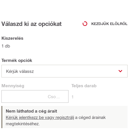
Válaszd ki az opciókat
KEZDJÜK ELÖLRŐL
Kiszerelés
1 db
Termék opciók
Kérjük válassz
Mennyiség
Teljes
darab
Csomagok
1
Nem láthatod a cég árait
Kérjük jelentkezz be vagy regisztrálj
a céged árainak
megtekintéséhez.