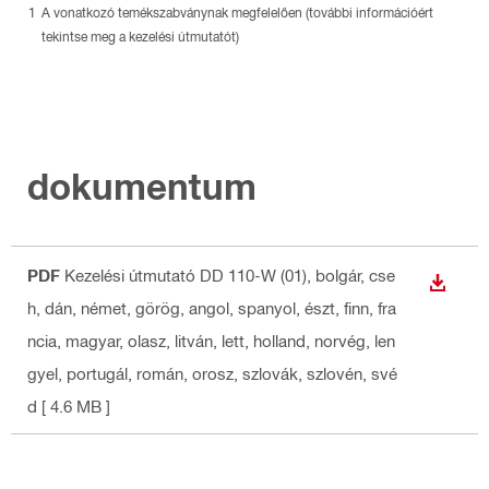
A vonatkozó temékszabványnak megfelelően (további információért
tekintse meg a kezelési útmutatót)
dokumentum
PDF
Kezelési útmutató DD 110-W (01)
, bolgár, cse
LETÖLT
h, dán, német, görög, angol, spanyol, észt, finn, fra
ncia, magyar, olasz, litván, lett, holland, norvég, len
gyel, portugál, román, orosz, szlovák, szlovén, své
d
[ 4.6 MB ]