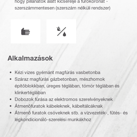
hogy pillanatok alatt kicserélje a fúrókoronát -
szerszámmentesen (szerszám nélküli rendszer)
Üzemmód
Használat típusa
Alkalmazások
Kézi vizes gyémánt magfúrás vasbetonba
Száraz magfúrás gázbetonban, mészhomok
építőblokkban, üreges téglában, tömör téglában és
klinkertéglában
Dobozok fúrása az elektromos szerelvényeknek
Átmenőfuratok kábeleknek, kábeltálcáknak
Átmenő furatok csöveknek stb. a vízvezeték-, fűtés- és
légkondícionáló-szerelési munkákhoz