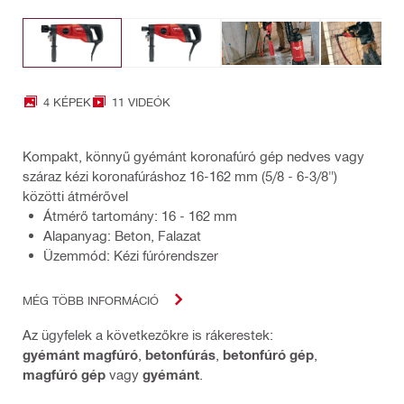
4 KÉPEK
11 VIDEÓK
Kompakt, könnyű gyémánt koronafúró gép nedves vagy
száraz kézi koronafúráshoz 16-162 mm (5/8 - 6-3/8")
közötti átmérővel
Átmérő tartomány: 16 - 162 mm
Alapanyag: Beton, Falazat
Üzemmód: Kézi fúrórendszer
MÉG TÖBB INFORMÁCIÓ
Az ügyfelek a következőkre is rákerestek:
gyémánt magfúró
,
betonfúrás
,
betonfúró gép
,
magfúró gép
vagy
gyémánt
.