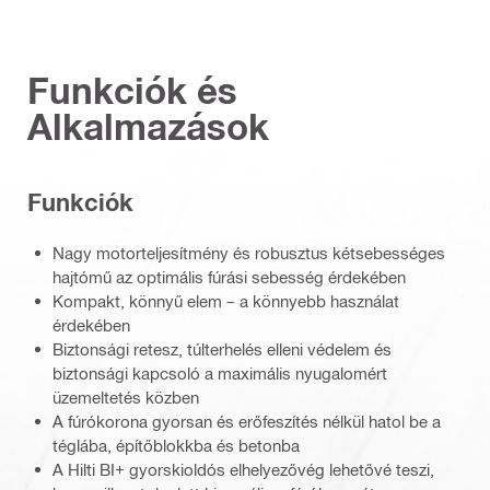
Funkciók és
Alkalmazások
Funkciók
Nagy motorteljesítmény és robusztus kétsebességes
hajtómű az optimális fúrási sebesség érdekében
Kompakt, könnyű elem – a könnyebb használat
érdekében
Biztonsági retesz, túlterhelés elleni védelem és
biztonsági kapcsoló a maximális nyugalomért
üzemeltetés közben
A fúrókorona gyorsan és erőfeszítés nélkül hatol be a
téglába, építőblokkba és betonba
A Hilti BI+ gyorskioldós elhelyezővég lehetővé teszi,