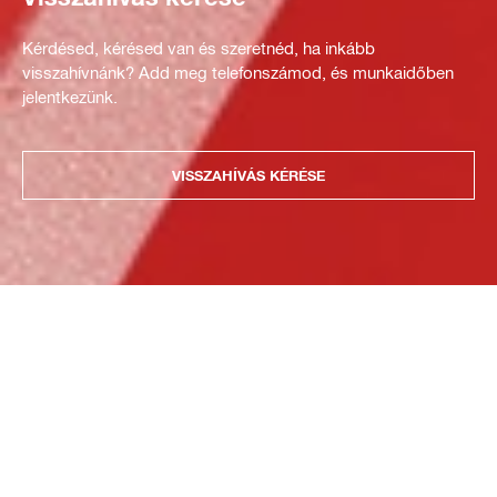
Kérdésed, kérésed van és szeretnéd, ha inkább
visszahívnánk? Add meg telefonszámod, és munkaidőben
jelentkezünk.
VISSZAHÍVÁS KÉRÉSE