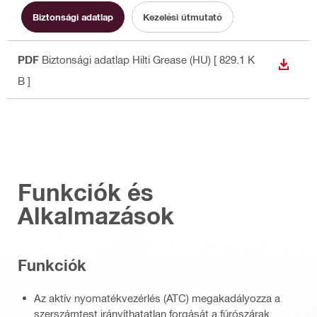
Biztonsági adatlap
Kezelési útmutató
PDF
Biztonsági adatlap Hilti Grease (HU)
[ 829.1 K
LETÖLT
B ]
Funkciók és
Alkalmazások
Funkciók
Az aktív nyomatékvezérlés (ATC) megakadályozza a
szerszámtest irányíthatatlan forgását a fúrószárak