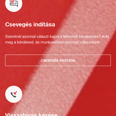
Csevegés indítása
Szeretnél azonnal választ kapni a felmerült kérdésedre? Add
meg a kérdésed, és munkaidőben azonnal válaszolunk.
CSEVEGÉS INDÍTÁSA
Visszahívás kérése