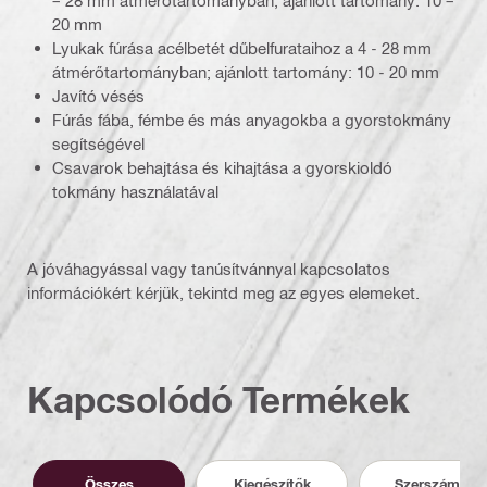
– 28 mm átmérőtartományban, ajánlott tartomány: 10 –
20 mm
Lyukak fúrása acélbetét dűbelfurataihoz a 4 - 28 mm
átmérőtartományban; ajánlott tartomány: 10 - 20 mm
Javító vésés
Fúrás fába, fémbe és más anyagokba a gyorstokmány
segítségével
Csavarok behajtása és kihajtása a gyorskioldó
tokmány használatával
A jóváhagyással vagy tanúsítvánnyal kapcsolatos
információkért kérjük, tekintd meg az egyes elemeket.
Kapcsolódó Termékek
Összes
Kiegészítők
Szerszámok