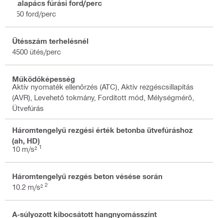
Kalapács fúrási ford/perc
850 ford/perc
Ütésszám terhelésnél
4500 ütés/perc
Működőképesség
Aktív nyomaték ellenőrzés (ATC), Aktív rezgéscsillapítás
(AVR), Levehető tokmány, Fordított mód, Mélységmérő,
Ütvefúrás
Háromtengelyű rezgési érték betonba ütvefúráshoz
(ah, HD)
1
10 m/s²
Háromtengelyű rezgés beton vésése során
2
10.2 m/s²
A-súlyozott kibocsátott hangnyomásszint