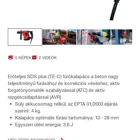
5 KÉPEK
2 VIDEÓK
Erőteljes SDS plus (TE-C) fúrókalapács a beton nagy
teljesítményű fúrásához és korrekciós véséshez, aktív
forgatónyomaték-szabályzással (ATC) és aktív
rezgéscsillapítással (AVR)
Súly akkucsomag nélkül, az EPTA 01/2003 eljárás
szerint: 4 kg
Kalapács optimális fúrási tartománya: 10 - 28 mm
Egyszeri ütési energia: 3.6 J
MÉG TÖBB INFORMÁCIÓ