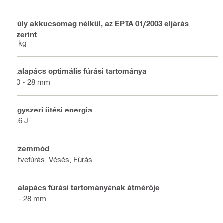
Súly akkucsomag nélkül, az EPTA 01/2003 eljárás
szerint
4 kg
Kalapács optimális fúrási tartománya
10 - 28 mm
Egyszeri ütési energia
3.6 J
Üzemmód
Ütvefúrás, Vésés, Fúrás
Kalapács fúrási tartományának átmérője
4 - 28 mm