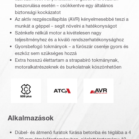
beszorulása esetén – csökkentve egy általános
biztonsági kockázatot
Az aktív rezgéscsillapítás (AVR) kényelmesebbé teszi a
munkát a géppel – segít növelni a hatékonyságot
Szénkefe nélküli motor a kivételesen nagy
teljesítményhez és a kiváló rendszerhatékonysághoz
Gyorsbefogó tokmányok – a fúrószár cseréje gyors és
eszköz sem szükséges hozzá
Extra hosszú élettartam a strapabíró tokmánynak,
motoralkatrészeknek és burkolatnak köszönhetően
Csatlakozóvég
Aktív nyomatékvezérlés
Aktív rezgéscsökk
Alkalmazások
Dübel- és átmenő furatok fúrása betonba és téglába a 4