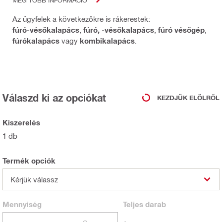
Az ügyfelek a következőkre is rákerestek:
fúró-vésőkalapács
,
fúró, -vésőkalapács
,
fúró vésőgép
,
fúrókalapács
vagy
kombikalapács
.
Válaszd ki az opciókat
KEZDJÜK ELÖLRŐL
Kiszerelés
1 db
Termék opciók
Kérjük válassz
Mennyiség
Teljes
darab