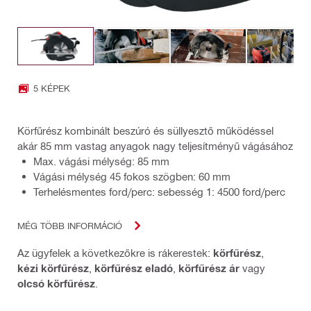
5 KÉPEK
Körfűrész kombinált beszúró és süllyesztő működéssel
akár 85 mm vastag anyagok nagy teljesítményű vágásához
Max. vágási mélység: 85 mm
Vágási mélység 45 fokos szögben: 60 mm
Terhelésmentes ford/perc: sebesség 1: 4500 ford/perc
MÉG TÖBB INFORMÁCIÓ
Az ügyfelek a következőkre is rákerestek:
körfűrész
,
kézi körfűrész
,
körfűrész eladó
,
körfűrész ár
vagy
olcsó körfűrész
.