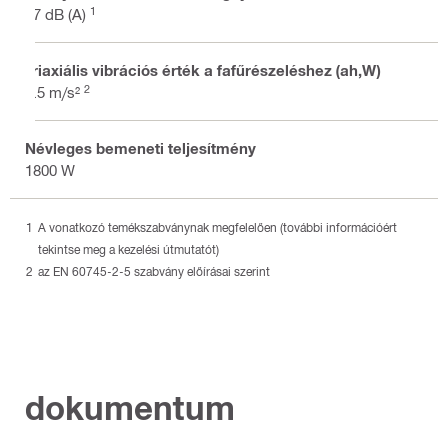
1
97 dB (A)
Triaxiális vibrációs érték a fafűrészeléshez (ah,W)
2
2.5 m/s²
Névleges bemeneti teljesítmény
1800 W
A vonatkozó temékszabványnak megfelelően (további információért
tekintse meg a kezelési útmutatót)
az EN 60745-2-5 szabvány előírásai szerint
dokumentum