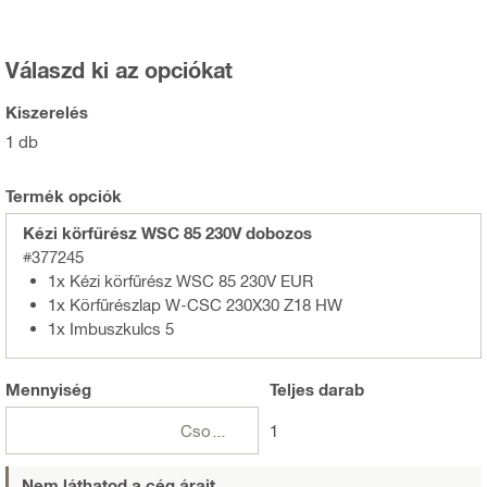
Válaszd ki az opciókat
Kiszerelés
1 db
Termék opciók
Kézi körfűrész WSC 85 230V dobozos
#377245
1x Kézi körfűrész WSC 85 230V EUR
1x Körfűrészlap W-CSC 230X30 Z18 HW
1x Imbuszkulcs 5
Mennyiség
Teljes
darab
Csomagok
1
Nem láthatod a cég árait