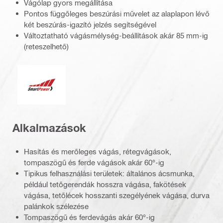
Vágólap gyors megállítása
Pontos függőleges beszúrási művelet az alaplapon lévő
két beszúrás-igazító jelzés segítségével
Változtatható vágásmélység-beállítások akár 85 mm-ig
(reteszelhető)
Smart Power
Alkalmazások
Hasítás és merőleges vágás, rétegvágások,
tompaszögű és ferde vágások akár 60°-ig
Tipikus felhasználási területek: általános ácsmunka,
például tetőgerendák hosszra vágása, fakötések
vágása, tetőlécek hosszanti szegélyének vágása, durva
palánkok szélezése
Tompaszögű és ferdevágás akár 60°-ig