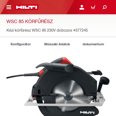
A TARTALOMRA
BEJELENTKEZÉS VAGY R
KOSÁR
WSC 85 KÖRFŰRÉSZ
Kézi körfűrész WSC 85 230V dobozos
#377245
Konfigurátor
Műszaki Adatok
dokumentum