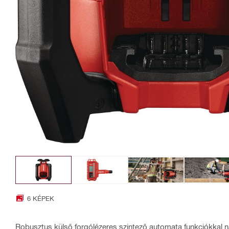
6 KÉPEK
Robusztus külső forgólézeres szintező automata funkciókkal n