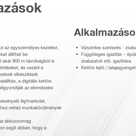
azások
Alkalmazáso
zi az egyszemélyes kezelést,
Vízszintes szintezés - zsal
at állíthat be
Függőleges igazítás – épül
0 akár 800 m távolságból is
zsaluzatok stb. igazítása.
 értékeket, és vezérli a
Kettős lejtő / talajegyen
ezések elkészítését
lítás, a digitális kettős
felgyorsítják az elrendezési
éselnyelő fej/markolat,
ásához nehéz munkakörülmények
, az akkucsomag
mon segít abban, hogy a