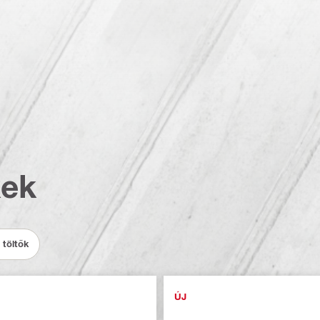
kek
 töltők
ÚJ