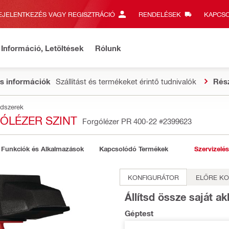
EJELENTKEZÉS VAGY REGISZTRÁCIÓ
RENDELÉSEK
KAPCSO
Információ, Letöltések
Rólunk
s információk
Szállítást és termékeket érintő tudnivalók
Rés
ndszerek
GÓLÉZER SZINT
Forgólézer PR 400-22
#2399623
Funkciók és Alkalmazások
Kapcsolódó Termékek
Szervizelés
KONFIGURÁTOR
ELŐRE KO
Állítsd össze saját 
Géptest