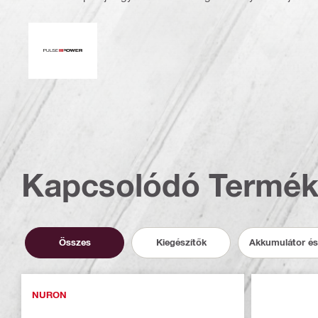
Impulzusteljesítmény
Kapcsolódó Termé
Összes
Kiegészítők
Akkumulátor és
NURON