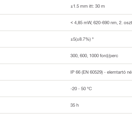
±1.5 mm itt: 30 m
< 4,85 mW, 620-690 nm, 2. osztá
±5(±8.7%) °
300, 600, 1000 ford/perc
IP 66 (EN 60529) - elemtartó né
-20 - 50 °C
35 h