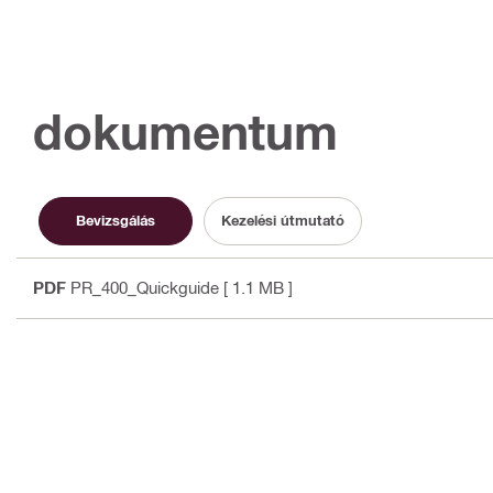
dokumentum
Bevizsgálás
Kezelési útmutató
PDF
PR_400_Quickguide
[ 1.1 MB ]