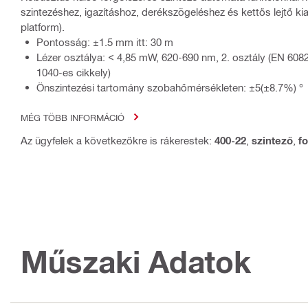
szintezéshez, igazításhoz, derékszögeléshez és kettős lejtő ki
platform).
Pontosság: ±1.5 mm itt: 30 m
Lézer osztálya: < 4,85 mW, 620-690 nm, 2. osztály (EN 6082
1040-es cikkely)
Önszintezési tartomány szobahőmérsékleten: ±5(±8.7%) °
MÉG TÖBB INFORMÁCIÓ
Az ügyfelek a következőkre is rákerestek:
400-22
,
szintező
,
f
Műszaki Adatok