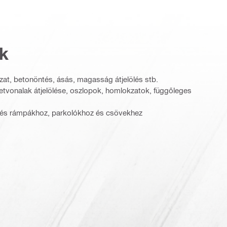
k
uzat, betonöntés, ásás, magasság átjelölés stb.
etvonalak átjelölése, oszlopok, homlokzatok, függőleges
getés rámpákhoz, parkolókhoz és csövekhez