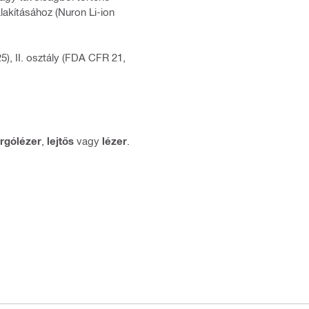
alakításához (Nuron Li-ion
5), II. osztály (FDA CFR 21,
orgólézer
,
lejtős
vagy
lézer
.