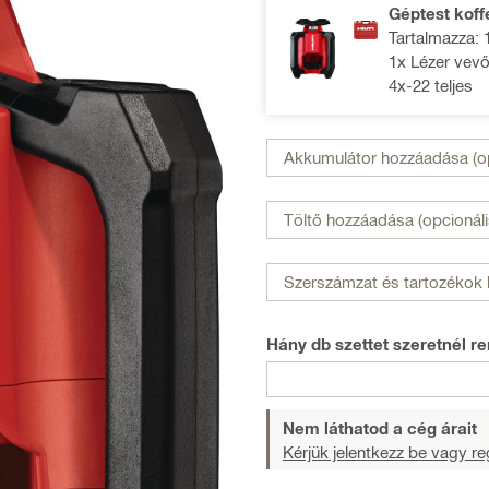
Géptest koff
Tartalmazza: 1
1x Lézer vevő
4x-22 teljes
Akkumulátor hozzáadása (op
Töltő hozzáadása (opcionáli
Szerszámzat és tartozékok 
Hány db szettet szeretnél re
Nem láthatod a cég árait
Kérjük jelentkezz be vagy reg