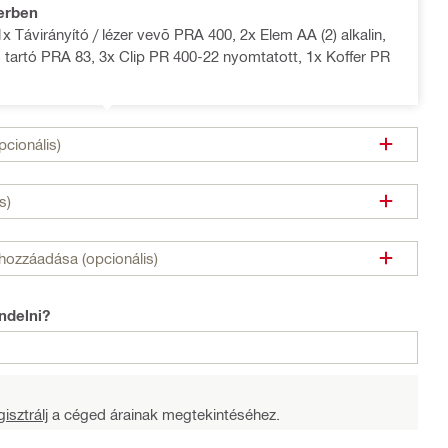
erben
x Távirányító / lézer vevõ PRA 400, 2x Elem AA (2) alkalin,
 tartó PRA 83, 3x Clip PR 400-22 nyomtatott, 1x Koffer PR
cionális)
s)
hozzáadása (opcionális)
ndelni?
isztrálj
a céged árainak megtekintéséhez.