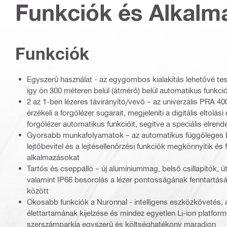
Funkciók és Alkalm
Funkciók
Egyszerű használat - az egygombos kialakítás lehetővé tes
így ön 300 méteren belül (átmérő) belül automatikus funkciók
2 az 1-ben lézeres távirányító/vevő – az univerzális PRA 40
érzékeli a forgólézer sugarait, megjeleníti a digitális eltolási
forgólézer automatikus funkcióit, segítve a speciális elrend
Gyorsabb munkafolyamatok – az automatikus függőleges beál
lejtőbevitel és a lejtésellenőrzési funkciók megkönnyítik és 
alkalmazásokat
Tartós és cseppálló – új alumíniummag, belső csillapítók, üt
valamint IP66 besorolás a lézer pontosságának fenntart
között
Okosabb funkciók a Nuronnal - intelligens eszközkövetés
élettartamának kijelzése és mindez egyetlen Li-ion platfor
szerszámparkja egyszerű és költséghatékony maradjon