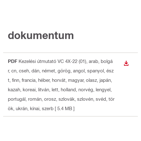
dokumentum
PDF
Kezelési útmutató VC 4X-22 (01)
, arab, bolgá
LETÖLT
r, cn, cseh, dán, német, görög, angol, spanyol, ész
t, finn, francia, héber, horvát, magyar, olasz, japán,
kazah, koreai, litván, lett, holland, norvég, lengyel,
portugál, román, orosz, szlovák, szlovén, svéd, tör
ök, ukrán, kínai, szerb
[ 5.4 MB ]