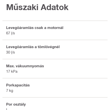
Műszaki Adatok
Levegőáramlás csak a motornál
67 l/s
Levegőáramlás a tömlővégnél
30 l/s
Max. vákuumnyomás
17 kPa
Porkapacitás
7 kg
Por osztály
L