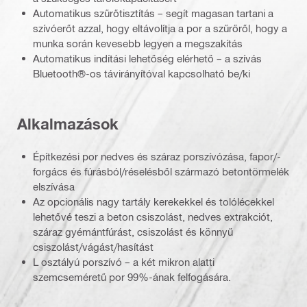
Automatikus szűrőtisztítás – segít magasan tartani a
szívóerőt azzal, hogy eltávolítja a por a szűrőről, hogy a
munka során kevesebb legyen a megszakítás
Automatikus indítási lehetőség elérhető – a szívás
Bluetooth®-os távirányítóval kapcsolható be/ki
Alkalmazások
Építkezési por nedves és száraz porszívózása, fapor/-
forgács és fúrásból/réselésből származó betontörmelék
elszívása
Az opcionális nagy tartály kerekekkel és tolólécekkel
lehetővé teszi a beton csiszolást, nedves extrakciót,
száraz gyémántfúrást, csiszolást és könnyű
csiszolást/vágást/hasítást
L osztályú porszívó – a két mikron alatti
szemcseméretű por 99%-ának felfogására.