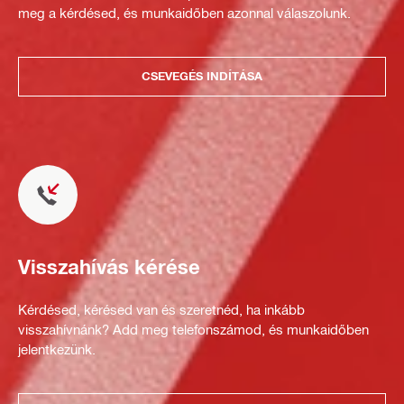
meg a kérdésed, és munkaidőben azonnal válaszolunk.
CSEVEGÉS INDÍTÁSA
Visszahívás kérése
Kérdésed, kérésed van és szeretnéd, ha inkább
visszahívnánk? Add meg telefonszámod, és munkaidőben
jelentkezünk.