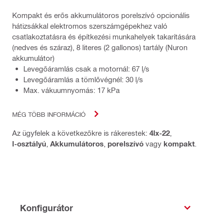
Kompakt és erős akkumulátoros porelszívó opcionális
hátizsákkal elektromos szerszámgépekhez való
csatlakoztatásra és építkezési munkahelyek takarítására
(nedves és száraz), 8 literes (2 gallonos) tartály (Nuron
akkumulátor)
Levegőáramlás csak a motornál: 67 l/s
Levegőáramlás a tömlővégnél: 30 l/s
Max. vákuumnyomás: 17 kPa
MÉG TÖBB INFORMÁCIÓ
Az ügyfelek a következőkre is rákerestek:
4lx-22
,
l-osztályú
,
Akkumulátoros
,
porelszívó
vagy
kompakt
.
Konfigurátor