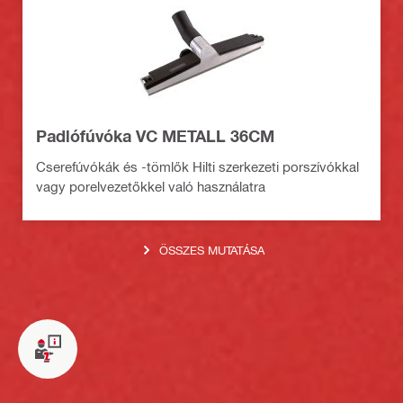
Padlófúvóka VC METALL 36CM
Cserefúvókák és -tömlők Hilti szerkezeti porszívókkal
vagy porelvezetőkkel való használatra
ÖSSZES MUTATÁSA