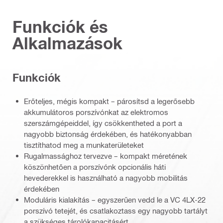
Funkciók és
Alkalmazások
Funkciók
Erőteljes, mégis kompakt – párosítsd a legerősebb
akkumulátoros porszívónkat az elektromos
szerszámgépeiddel, így csökkentheted a port a
nagyobb biztonság érdekében, és hatékonyabban
tisztíthatod meg a munkaterületeket
Rugalmassághoz tervezve – kompakt méretének
köszönhetően a porszívónk opcionális háti
hevederekkel is használható a nagyobb mobilitás
érdekében
Moduláris kialakítás – egyszerűen vedd le a VC 4LX-22
porszívó tetejét, és csatlakoztass egy nagyobb tartályt
a szükséges tárolókapacitásért