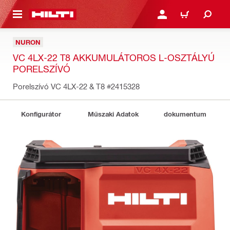
A TARTALOMRA
BEJELENTKEZÉS VAGY R
KOSÁR
NURON
VC 4LX-22 T8 AKKUMULÁTOROS L-OSZTÁLYÚ
PORELSZÍVÓ
Porelszívó VC 4LX-22 & T8
#2415328
Konfigurátor
Műszaki Adatok
dokumentum