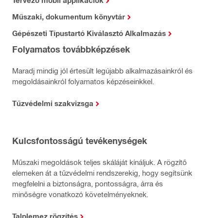
Tervező mobil applikációk
Műszaki, dokumentum könyvtár
Gépészeti Típustartó Kiválasztó Alkalmazás
Folyamatos továbbképzések
Maradj mindig jól értesült legújabb alkalmazásainkról és
megoldásainkról folyamatos képzéseinkkel.
Tűzvédelmi szakvizsga
Kulcsfontosságú tevékenységek
Műszaki megoldások teljes skáláját kínáljuk. A rögzítő
elemeken át a tűzvédelmi rendszerekig, hogy segítsünk
megfelelni a biztonságra, pontosságra, árra és
minőségre vonatkozó követelményeknek.
Talplemez rögzítés