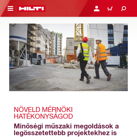
A TARTALOMRA
BEJELENTKEZÉS VAGY R
KOSÁR
NÖVELD MÉRNÖKI 
HATÉKONYSÁGOD
Minőségi műszaki megoldások a 
legösszetettebb projektekhez is