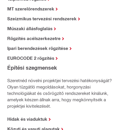
MT szerelőrendszerek
Szeizmikus tervezési rendszerek
Műszaki állásfoglalás
Rögzítés acélszerkezetre
Ipari berendezések rögzítése
EUROCODE 2 rögzítés
Építési szegmensek
Szeretnéd növelni projektjei tervezési hatékonyságát?
Olyan tűzgátló megoldásokat, horgonyzási
technológiákat és csőrögzítő rendszereket kínálunk,
amelyek készen állnak arra, hogy megkönnyítsék a
projektjei kivitelezését.
Hidak és viaduktuk
Közuti és vasuti alagutak