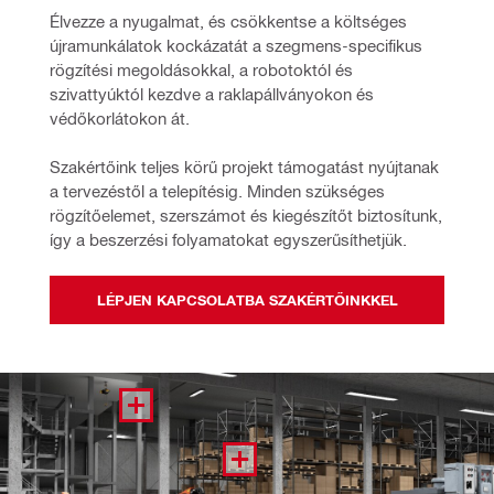
Élvezze a nyugalmat, és csökkentse a költséges 
újramunkálatok kockázatát a szegmens-specifikus 
rögzítési megoldásokkal, a robotoktól és 
szivattyúktól kezdve a raklapállványokon és 
védőkorlátokon át. 
Szakértőink teljes körű projekt támogatást nyújtanak 
a tervezéstől a telepítésig. Minden szükséges 
rögzítőelemet, szerszámot és kiegészítőt biztosítunk, 
így a beszerzési folyamatokat egyszerűsíthetjük.
LÉPJEN KAPCSOLATBA SZAKÉRTŐINKKEL