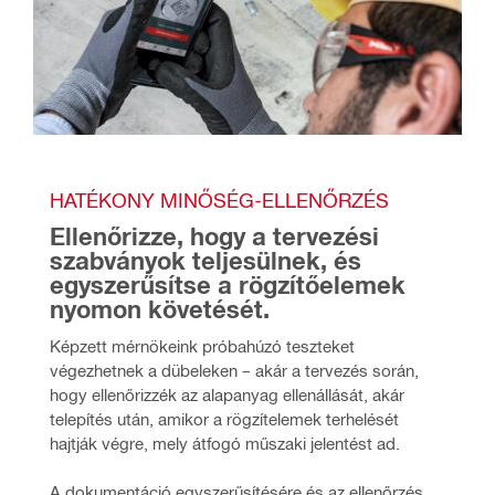
HATÉKONY MINŐSÉG-ELLENŐRZÉS
Ellenőrizze, hogy a tervezési 
szabványok teljesülnek, és 
egyszerűsítse a rögzítőelemek 
nyomon követését.
Képzett mérnökeink próbahúzó teszteket 
végezhetnek a dübeleken – akár a tervezés során, 
hogy ellenőrizzék az alapanyag ellenállását, akár 
telepítés után, amikor a rögzítelemek terhelését 
hajtják végre, mely átfogó műszaki jelentést ad. 
A dokumentáció egyszerűsítésére és az ellenőrzés 