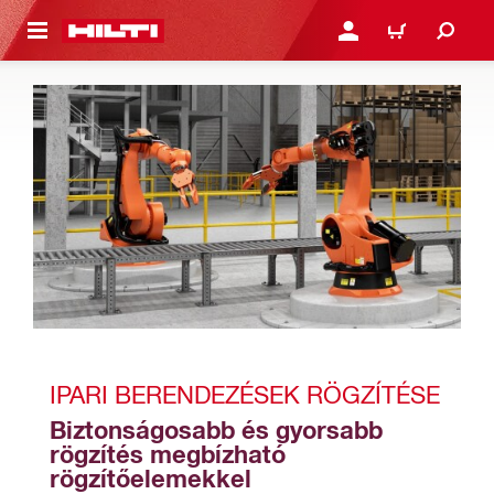
A TARTALOMRA
BEJELENTKEZÉS VAGY R
KOSÁR
IPARI BERENDEZÉSEK RÖGZÍTÉSE
Biztonságosabb és gyorsabb 
rögzítés megbízható 
rögzítőelemekkel