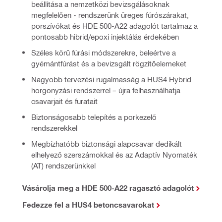
beállítása a nemzetközi bevizsgálásoknak
megfelelően - rendszerünk üreges fúrószárakat,
porszívókat és HDE 500-A22 adagolót tartalmaz a
pontosabb hibrid/epoxi injektálás érdekében
Széles körű fúrási módszerekre, beleértve a
gyémántfúrást és a bevizsgált rögzítőelemeket
Nagyobb tervezési rugalmasság a HUS4 Hybrid
horgonyzási rendszerrel – újra felhasználhatja
csavarjait és furatait
Biztonságosabb telepítés a porkezelő
rendszerekkel
Megbízhatóbb biztonsági alapcsavar dedikált
elhelyező szerszámokkal és az Adaptív Nyomaték
(AT) rendszerünkkel
Vásárolja meg a HDE 500-A22 ragasztó adagolót
Fedezze fel a HUS4 betoncsavarokat