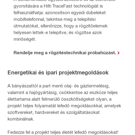
gyorsítására a Hilti TraceFast technológiát is 
felhasználhatja: azonosítson egyedi dübeleket 
mobiltelefonnal, tekintse meg a telepítési 
útmutatókat, ellenőrizze, hogy a rögzítőelemek 
helyesen lettek-e telepítve, és rögzítse azok 
minőségét.
Rendelje meg a rögzítéstechnikai próbahúzást.
Energetikai és ipari projektmegoldások
A bányászattól a part menti olaj- és gáztermelésig,
valamint a hajógyártásig, csökkentse az eszköze teljes
élettartama alatt felmerülő összköltségeket olyan, a
projekt teljes folyamatát lefedő megoldásokkal, amelyek
szoftvereket, hardvereket és szolgáltatásokat
kombinálnak.
Fedezze fel a projekt teljes életét lefedő megoldásokat!