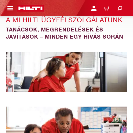
A TARTALOMRA
BEJELENTKEZÉS VAGY R
KOSÁR
A MI HILTI ÜGYFÉLSZOLGÁLATUNK
TANÁCSOK, MEGRENDELÉSEK ÉS
JAVÍTÁSOK – MINDEN EGY HÍVÁS SORÁN