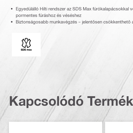
Egyedülálló Hilti rendszer az SDS Max fúrókalapácsokkal v
pormentes fúráshoz és véséshez
Biztonságosabb munkavégzés – jelentősen csökkenthető a
Csatlakozóvég
Kapcsolódó Termé