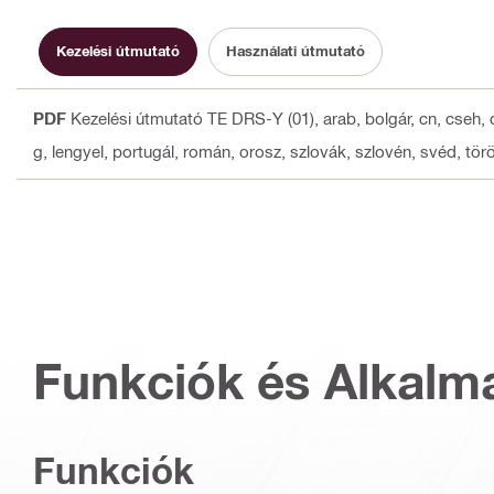
Kezelési útmutató
Használati útmutató
PDF
Kezelési útmutató TE DRS-Y (01)
, arab, bolgár, cn, cseh,
g, lengyel, portugál, román, orosz, szlovák, szlovén, svéd, törö
Funkciók és Alkalm
Funkciók