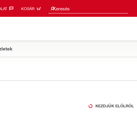
Keresési javaslatok
Keresés
LAT‎
KOSÁR
zletek
KEZDJÜK ELÖLRŐL