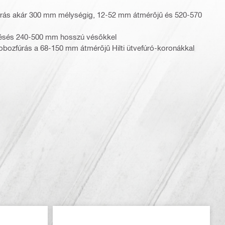
úrás akár 300 mm mélységig, 12-52 mm átmérőjű és 520-570
vésés 240-500 mm hosszú vésőkkel
obozfúrás a 68-150 mm átmérőjű Hilti ütvefúró-koronákkal