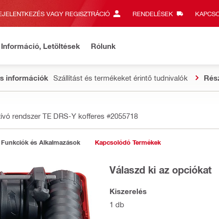
EJELENTKEZÉS VAGY REGISZTRÁCIÓ
RENDELÉSEK
KAPCSO
Információ, Letöltések
Rólunk
s információk
Szállítást és termékeket érintő tudnivalók
Rés
zívó rendszer TE DRS-Y kofferes
#2055718
Funkciók és Alkalmazások
Kapcsolódó Termékek
Válaszd ki az opciókat
Kiszerelés
1 db