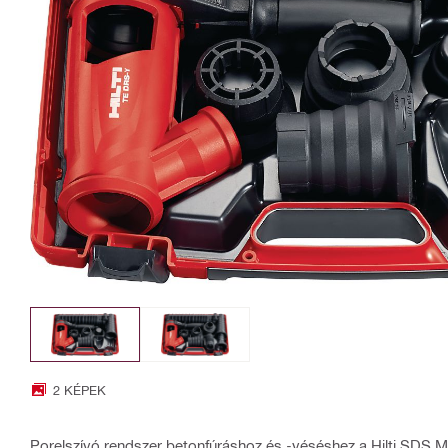
2 KÉPEK
Porelszívó rendszer betonfúráshoz és -véséshez a Hilti SDS 