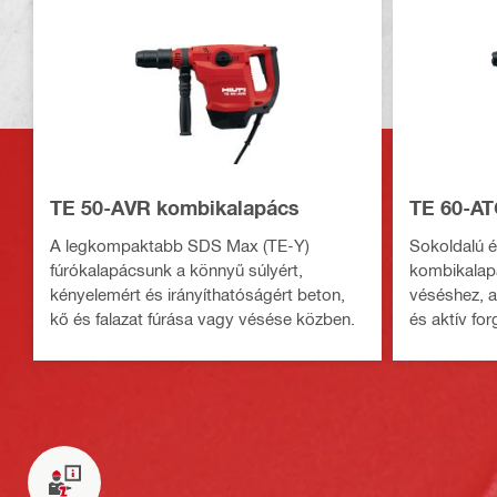
TE 50-AVR kombikalapács
TE 60-AT
A legkompaktabb SDS Max (TE-Y)
Sokoldalú é
fúrókalapácsunk a könnyű súlyért,
kombikalap
kényelemért és irányíthatóságért beton,
véséshez, ak
kő és falazat fúrása vagy vésése közben.
és aktív fo
(ATC)