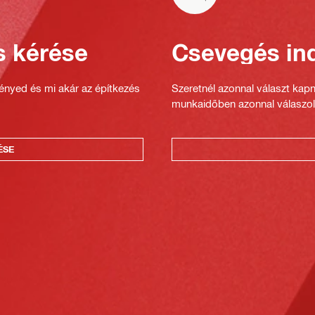
s kérése
Csevegés ind
gényed és mi akár az építkezés
Szeretnél azonnal választ kap
munkaidőben azonnal válaszol
ÉSE