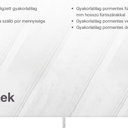
égzett gyakorlatilag
Gyakorlatilag pormentes f
mm hosszú fúrószárakkal
 szálló por mennyisége
Gyakorlatilag pormentes 
Gyakorlatilag pormentes d
kek