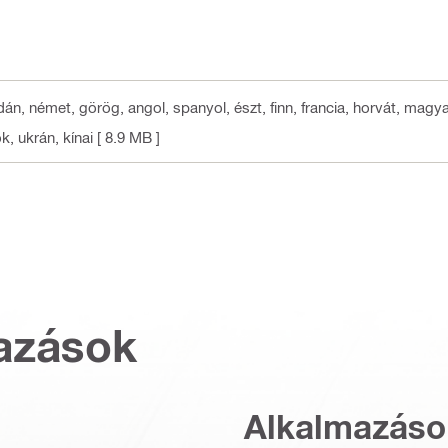
 dán, német, görög, angol, spanyol, észt, finn, francia, horvát, magyar,
k, ukrán, kínai
[ 8.9 MB ]
azások
Alkalmazáso