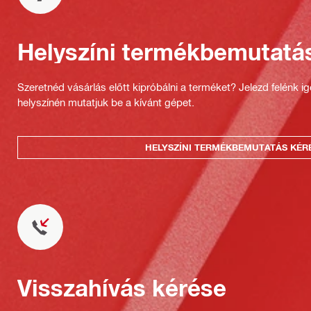
Helyszíni termékbemutatá
Szeretnéd vásárlás előtt kipróbálni a terméket? Jelezd felénk i
helyszínén mutatjuk be a kívánt gépet.
HELYSZÍNI TERMÉKBEMUTATÁS KÉR
Visszahívás kérése