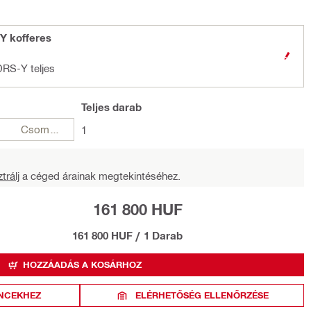
Y kofferes
DRS-Y teljes
Teljes
darab
Csomagok
1
trálj
a céged árainak megtekintéséhez.
161 800 HUF
161 800 HUF
/
1 Darab
HOZZÁADÁS A KOSÁRHOZ
NCEKHEZ
ELÉRHETŐSÉG ELLENŐRZÉSE