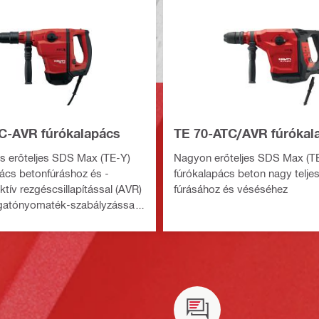
C-AVR fúrókalapács
TE 70-ATC/AVR fúrókal
s erőteljes SDS Max (TE-Y)
Nagyon erőteljes SDS Max (T
ács betonfúráshoz és -
fúrókalapács beton nagy telje
tív rezgéscsillapítással (AVR)
fúrásához és véséséhez
rgatónyomaték-szabályzással