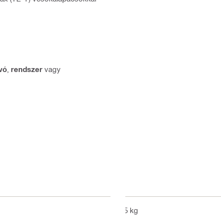
vó
,
rendszer
vagy
1.5 kg