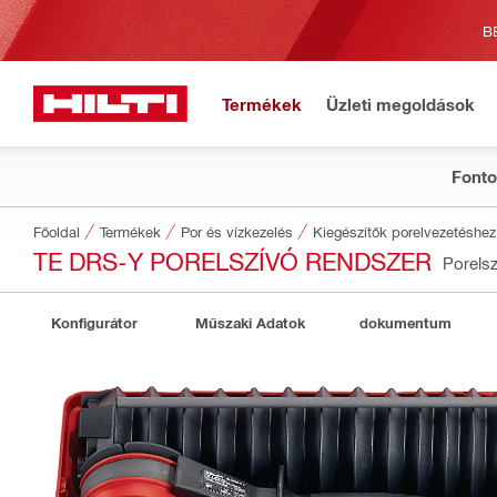
B
Termékek
Üzleti megoldások
Fonto
Főoldal
Termékek
Por és vízkezelés
Kiegészítők porelvezetéshez
TE DRS-Y PORELSZÍVÓ RENDSZER
Porels
Konfigurátor
Műszaki Adatok
dokumentum