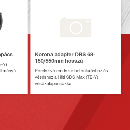
apács
Korona adapter DRS 68-
150/550mm hosszú
E-Y)
sítményű
Porelszívó rendszer betonfúráshoz és -
véséshez a Hilti SDS Max (TE-Y)
vésőkalapácsokkal