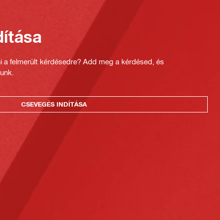
ítása
ni a felmerült kérdésedre? Add meg a kérdésed, és
unk.
CSEVEGÉS INDÍTÁSA