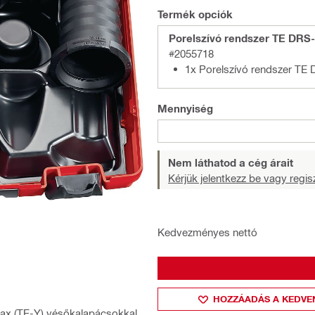
Termék opciók
Porelszívó rendszer TE DRS-
#2055718
1x Porelszívó rendszer TE 
Mennyiség
Nem láthatod a cég árait
Kérjük jelentkezz be vagy regisz
Kedvezményes nettó
HOZZÁADÁS A KEDVE
Max (TE-Y) vésőkalapácsokkal