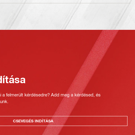
ítása
ni a felmerült kérdésedre? Add meg a kérdésed, és
unk.
CSEVEGÉS INDÍTÁSA