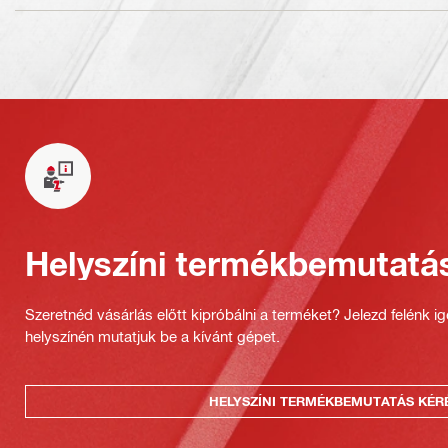
Helyszíni termékbemutatá
Szeretnéd vásárlás előtt kipróbálni a terméket? Jelezd felénk i
helyszínén mutatjuk be a kívánt gépet.
HELYSZÍNI TERMÉKBEMUTATÁS KÉR