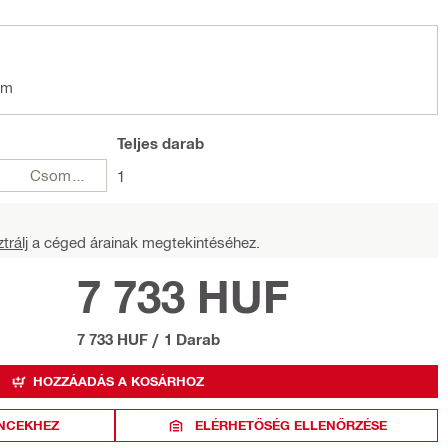
em
Teljes
darab
Csomagok
1
trálj
a céged árainak megtekintéséhez.
7 733 HUF
7 733 HUF
/
1 Darab
HOZZÁADÁS A KOSÁRHOZ
NCEKHEZ
ELÉRHETŐSÉG ELLENŐRZÉSE