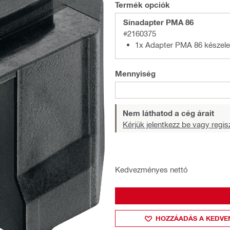
Termék opciók
Sínadapter PMA 86
#2160375
1x Adapter PMA 86 készel
Mennyiség
Nem láthatod a cég árait
Kérjük jelentkezz be vagy regisz
Kedvezményes nettó
HOZZÁADÁS A KEDVE