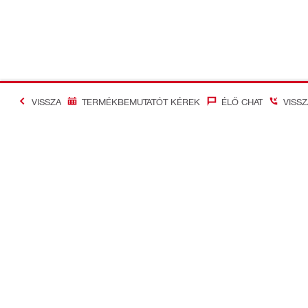
VISSZA
TERMÉKBEMUTATÓT KÉREK
ÉLŐ CHAT
VISS
#Making Constructi
Kapcsolat
Vállalati in