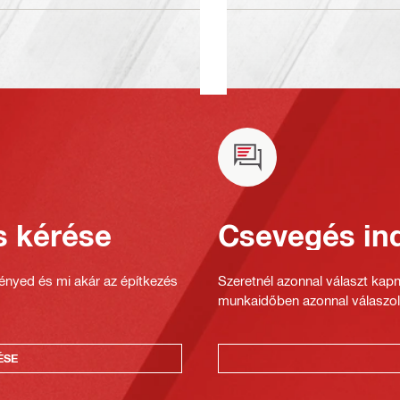
s kérése
Csevegés ind
gényed és mi akár az építkezés
Szeretnél azonnal választ kap
munkaidőben azonnal válaszol
ÉSE