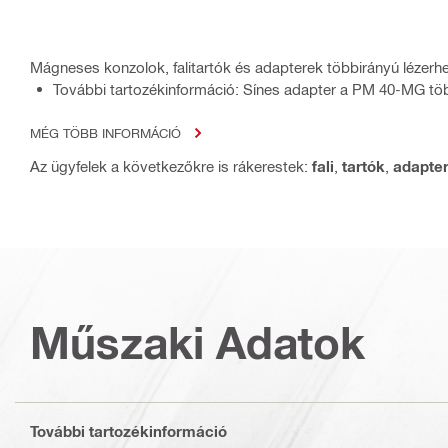
Mágneses konzolok, falitartók és adapterek többirányú lézerh
További tartozékinformáció: Sínes adapter a PM 40-MG tö
MÉG TÖBB INFORMÁCIÓ
Az ügyfelek a következőkre is rákerestek:
fali
,
tartók
,
adapte
Műszaki Adatok
További tartozékinformáció