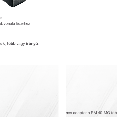
ez
bbvonalú lézerhez
rek
,
több
vagy
irányú
.
Sínes adapter a PM 40-MG töb