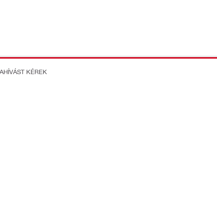
ZAHÍVÁST KÉREK
on Better
formációk
Rólunk