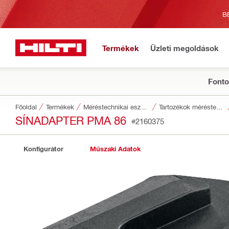
B
Termékek
Üzleti megoldások
Fonto
Főoldal
Termékek
Méréstechnikai eszközök
Tartozékok méréstechnikai eszközökhöz
SÍNADAPTER PMA 86
#2160375
Konfigurátor
Műszaki Adatok