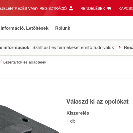
EJELENTKEZÉS VAGY REGISZTRÁCIÓ
RENDELÉSEK
KAPCSO
Információ, Letöltések
Rólunk
s információk
Szállítást és termékeket érintő tudnivalók
Rés
Lézertartók és adapterek
Válaszd ki az opciókat
Kiszerelés
1 db