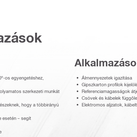
azások
Alkalmazáso
60°-os egyengetéshez,
Álmennyezetek igazítása
Gipszkarton profilok kijel
 folyamatos szerkezeti munkát
Referenciamagasságok átj
Csövek és kábelek függőle
részeknek, hogy a többirányú
Elektromos aljzatok, kábel
 esetén – segít
e