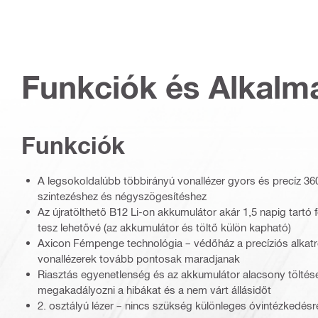
Funkciók és Alkalm
Funkciók
A legsokoldalúbb többirányú vonallézer gyors és precíz 3
szintezéshez és négyszögesítéshez
Az újratölthető B12 Li-on akkumulátor akár 1,5 napig tartó
tesz lehetővé (az akkumulátor és töltő külön kapható)
Axicon Fémpenge technológia – védőház a precíziós alkat
vonallézerek tovább pontosak maradjanak
Riasztás egyenetlenség és az akkumulátor alacsony töltése
megakadályozni a hibákat és a nem várt állásidőt
2. osztályú lézer – nincs szükség különleges óvintézkedésr