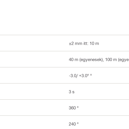
±2 mm itt: 10 m
40 m (egyenesek), 100 m (egye
-3.0/ +3.0° °
3 s
360 °
240 °