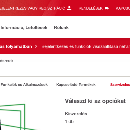
EJELENTKEZÉS VAGY REGISZTRÁCIÓ
RENDELÉSEK
KAPCSO
Információ, Letöltések
Rólunk
ás folyamatban
Bejelentkezés és funkciók visszaállítása néhán
ndszerek
Funkciók és Alkalmazások
Kapcsolódó Termékek
Szervizelés
Válaszd ki az opciókat
Kiszerelés
1 db