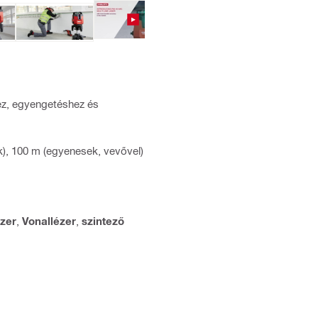
hez, egyengetéshez és
), 100 m (egyenesek, vevővel)
ézer
,
Vonallézer
,
szintező