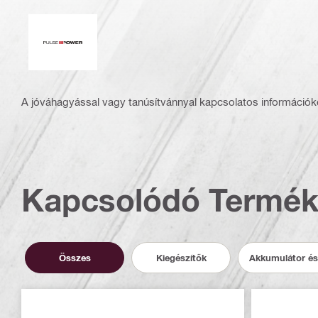
Impulzusteljesítmény
A jóváhagyással vagy tanúsítvánnyal kapcsolatos információké
Kapcsolódó Termé
Összes
Kiegészítők
Akkumulátor és