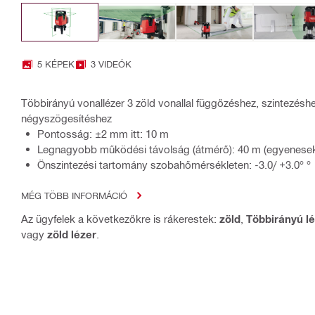
5 KÉPEK
3 VIDEÓK
Többirányú vonallézer 3 zöld vonallal függőzéshez, szintezés
négyszögesítéshez
Pontosság: ±2 mm itt: 10 m
Legnagyobb működési távolság (átmérő): 40 m (egyenesek
Önszintezési tartomány szobahőmérsékleten: -3.0/ +3.0° °
MÉG TÖBB INFORMÁCIÓ
Az ügyfelek a következőkre is rákerestek:
zöld
,
Többirányú l
vagy
zöld lézer
.