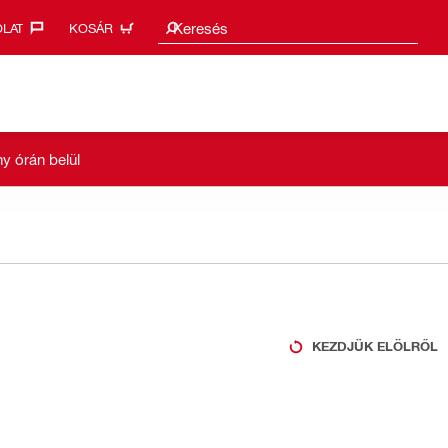
Keresési javaslatok
Keresés
LAT‎
KOSÁR
y órán belül
KEZDJÜK ELÖLRŐL