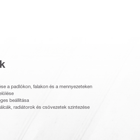
k
ölése a padlókon, falakon és a mennyezeteken
elölése
ges beállítása
tálcák, radiátorok és csövezetek szintezése