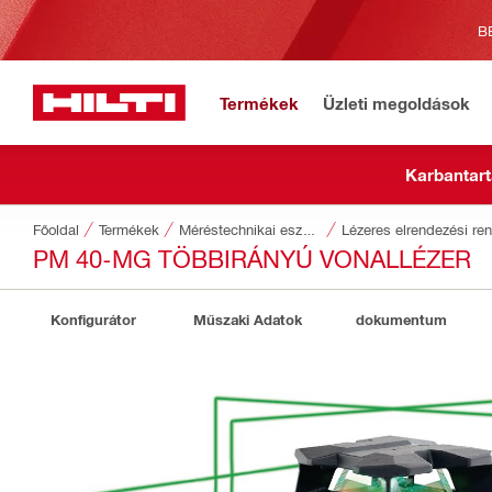
B
Termékek
Üzleti megoldások
Karbantart
Főoldal
Termékek
Méréstechnikai eszközök
Lézeres elrendezési re
PM 40-MG TÖBBIRÁNYÚ VONALLÉZER
Konfigurátor
Műszaki Adatok
dokumentum