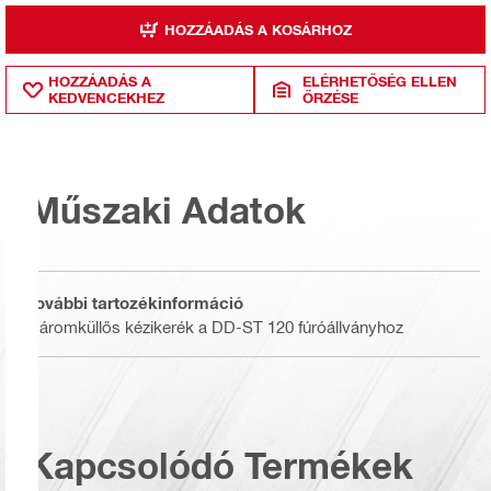
HOZZÁADÁS A KOSÁRHOZ
HOZZÁADÁS A
ELÉRHETŐSÉG ELLEN
KEDVENCEKHEZ
ŐRZÉSE
Műszaki Adatok
További tartozékinformáció
Háromküllős kézikerék a DD-ST 120 fúróállványhoz
Kapcsolódó Termékek