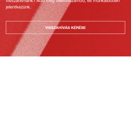
visszahívnánk? Add meg telefonszámod, és munkaidőben
jelentkezünk.
VISSZAHÍVÁS KÉRÉSE