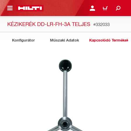
A TARTALOMRA
BEJELENTKEZÉS VAGY R
KOSÁR
KÉZIKERÉK DD-LR-FH-3A TELJES
#332033
Konfigurátor
Műszaki Adatok
Kapcsolódó Termékek