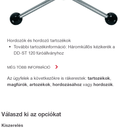
Hordozók és hordozó tartozékok
További tartozékinformáció: Háromküllős kézikerék a
DD-ST 120 fúróállványhoz
MÉG TÖBB INFORMÁCIÓ
Az ügyfelek a következőkre is rákerestek:
tartozékok
,
magfúrók
,
artozékok
,
hordozásához
vagy
hordozók
.
Válaszd ki az opciókat
Kiszerelés