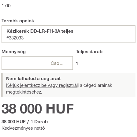
1 db
Termék opciók
Kézikerék DD-LR-FH-3A teljes
#332033
Mennyiség
Teljes
darab
Csomagok
1
Nem láthatod a cég árait
Kérjük jelentkezz be vagy regisztrálj
a céged árainak
megtekintéséhez.
38 000 HUF
38 000 HUF
/
1 Darab
Kedvezményes nettó