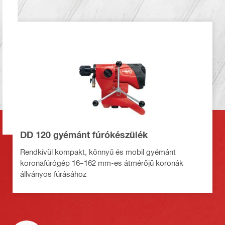
DD 120 gyémánt fúrókészülék
Rendkívül kompakt, könnyű és mobil gyémánt
koronafúrógép 16–162 mm-es átmérőjű koronák
állványos fúrásához