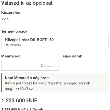
Válaszd ki az opciókat
Kiszerelés
1 db
Termék opciók
Középső rész DS-BGFT 160
#2135205
Mennyiség
Teljes
darab
Csomagok
1
Nem láthatod a cég árait
Kérjük jelentkezz be vagy regisztrálj
a céged árainak
megtekintéséhez.
1 223 600 HUF
1 223 600 HUF
/
1 Darab