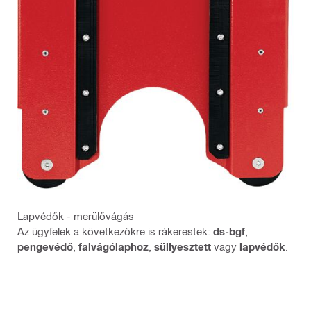
Lapvédők - merülővágás
Az ügyfelek a következőkre is rákerestek:
ds-bgf
,
pengevédő
,
falvágólaphoz
,
süllyesztett
vagy
lapvédők
.