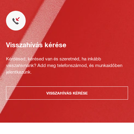
Visszahívás kérése
Kérdésed, kérésed van és szeretnéd, ha inkább
visszahívnánk? Add meg telefonszámod, és munkaidőben
jelentkezünk.
VISSZAHÍVÁS KÉRÉSE