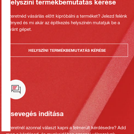
Helyszíni termékbemutatás kérése
Szeretnéd vásárlás előtt kipróbálni a terméket? Jelezd felénk
igényed és mi akár az építkezés helyszínén mutatjuk be a
kívánt gépet.
HELYSZÍNI TERMÉKBEMUTATÁS KÉRÉSE
Csevegés indítása
Szeretnél azonnal választ kapni a felmerült kérdésedre? Add