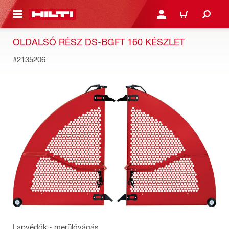
A TARTALOMRA
BEJELENTKEZÉS VAGY R
KOSÁR
OLDALSÓ RÉSZ DS-BGFT 160 KÉSZLET
#2135206
Lapvédők - merülővágás