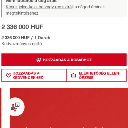
Nem láthatod a cég árait
Kérjük jelentkezz be vagy regisztrálj
a céged árainak
megtekintéséhez.
2 336 000 HUF
2 336 000 HUF
/
1 Darab
Kedvezményes nettó
HOZZÁADÁS A KOSÁRHOZ
HOZZÁADÁS A
ELÉRHETŐSÉG ELLEN
KEDVENCEKHEZ
ŐRZÉSE