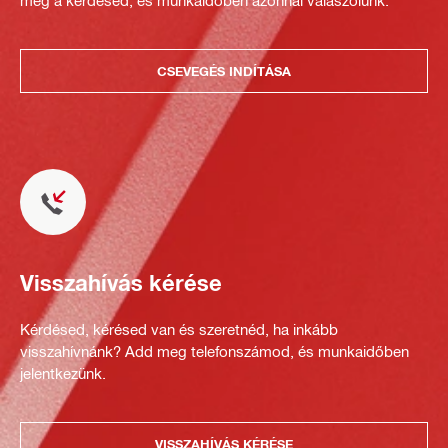
meg a kérdésed, és munkaidőben azonnal válaszolunk.
CSEVEGÉS INDÍTÁSA
Visszahívás kérése
Kérdésed, kérésed van és szeretnéd, ha inkább
visszahívnánk? Add meg telefonszámod, és munkaidőben
jelentkezünk.
VISSZAHÍVÁS KÉRÉSE