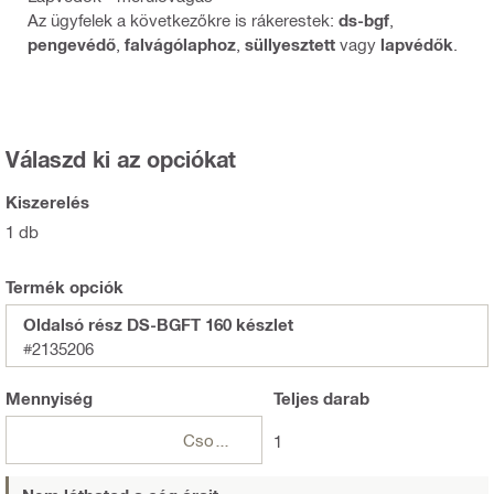
Az ügyfelek a következőkre is rákerestek:
ds-bgf
,
pengevédő
,
falvágólaphoz
,
süllyesztett
vagy
lapvédők
.
Válaszd ki az opciókat
Kiszerelés
1 db
Termék opciók
Oldalsó rész DS-BGFT 160 készlet
#2135206
Mennyiség
Teljes
darab
Csomagok
1