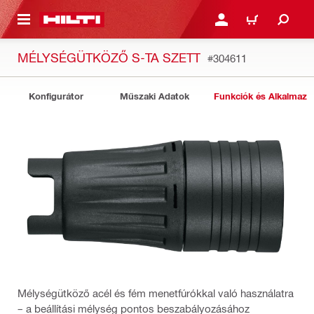
A TARTALOMRA
BEJELENTKEZÉS VAGY R
KOSÁR
MÉLYSÉGÜTKÖZŐ S-TA SZETT
#304611
Konfigurátor
Műszaki Adatok
Funkciók és Alkalmazá
Mélységütköző acél és fém menetfúrókkal való használatra
– a beállítási mélység pontos beszabályozásához