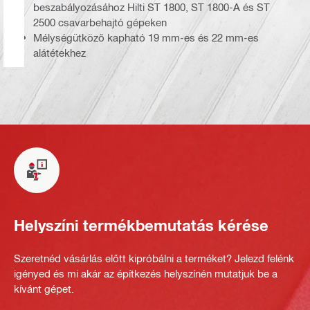
beszabályozásához Hilti ST 1800, ST 1800-A és ST
2500 csavarbehajtó gépeken
Mélységütköző kapható 19 mm-es és 22 mm-es
alátétekhez
Helyszíni termékbemutatás kérése
Szeretnéd vásárlás előtt kipróbálni a terméket? Jelezd felénk
igényed és mi akár az építkezés helyszínén mutatjuk be a
kívánt gépet.