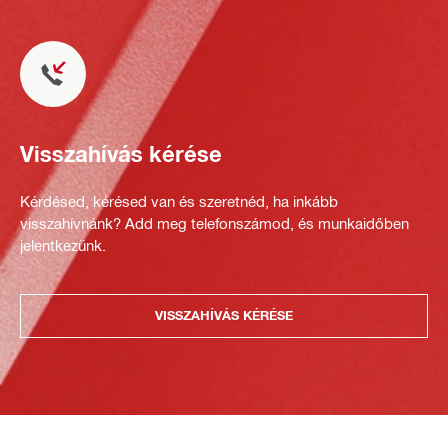
Visszahívás kérése
Kérdésed, kérésed van és szeretnéd, ha inkább
visszahívnánk? Add meg telefonszámod, és munkaidőben
jelentkezünk.
VISSZAHÍVÁS KÉRÉSE