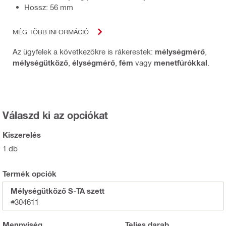
Hossz: 56 mm
MÉG TÖBB INFORMÁCIÓ
Az ügyfelek a következőkre is rákerestek:
mélységmérő
,
mélységütköző
,
élységmérő
,
fém
vagy
menetfúrókkal
.
Válaszd ki az opciókat
Kiszerelés
1 db
Termék opciók
Mélységütköző S-TA szett
#304611
Mennyiség
Teljes
darab