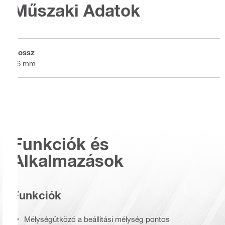
Műszaki Adatok
Hossz
56 mm
Funkciók és
Alkalmazások
Funkciók
Mélységütköző a beállítási mélység pontos