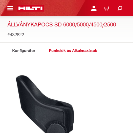
A TARTALOMRA
BEJELENTKEZÉS VAGY R
KOSÁR
ÁLLVÁNYKAPOCS SD 6000/5000/4500/2500
#432822
Konfigurátor
Funkciók és Alkalmazások