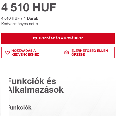
4 510 HUF
4 510 HUF
/
1 Darab
Kedvezményes nettó
HOZZÁADÁS A KOSÁRHOZ
HOZZÁADÁS A
ELÉRHETŐSÉG ELLEN
KEDVENCEKHEZ
ŐRZÉSE
Funkciók és
Alkalmazások
Funkciók