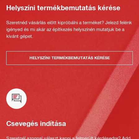
Helyszíni termékbemutatás kérése
Szeretnéd vásárlás előtt kipróbálni a terméket? Jelezd felénk
igényed és mi akár az építkezés helyszínén mutatjuk be a
kívánt gépet.
HELYSZÍNI TERMÉKBEMUTATÁS KÉRÉSE
Csevegés indítása
Szeretnél azonnal választ kapni a felmerült kérdésedre? Add