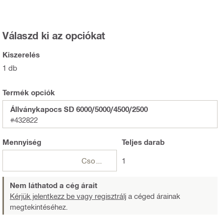
Válaszd ki az opciókat
Kiszerelés
1 db
Termék opciók
Állványkapocs SD 6000/5000/4500/2500
#432822
Mennyiség
Teljes
darab
Csomagok
1
Nem láthatod a cég árait
Kérjük jelentkezz be vagy regisztrálj
a céged árainak
megtekintéséhez.