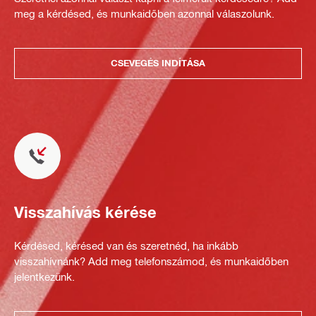
meg a kérdésed, és munkaidőben azonnal válaszolunk.
CSEVEGÉS INDÍTÁSA
Visszahívás kérése
Kérdésed, kérésed van és szeretnéd, ha inkább
visszahívnánk? Add meg telefonszámod, és munkaidőben
jelentkezünk.