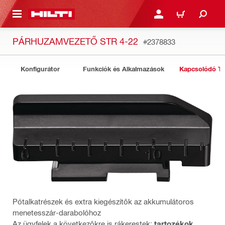
A TARTALOMRA
BEJELENTKEZÉS VAGY R
KOSÁR
PÁRHUZAMVEZETŐ STR 4-22
#2378833
Konfigurátor
Funkciók és Alkalmazások
Kapcsolódó T
Pótalkatrészek és extra kiegészítők az akkumulátoros
menetesszár-darabolóhoz
Az ügyfelek a következőkre is rákerestek:
tartozékok
,