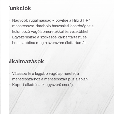
Funkciók
Nagyobb rugalmasság – bővítse a Hilti STR-4
menetesszár-daraboló használati lehetőségeit a
különböző vágólapméretekkel és vezetőkkel
Egyszerűsítse a szokásos karbantartást, és
hosszabbítsa meg a szerszám élettartamát
Alkalmazások
Válassza ki a legjobb vágólapméretet a
menetesszárhoz a menetesszártípus alapján
Kopott alkatrészek egyszerű cseréje