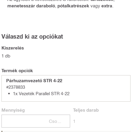
menetesszár daraboló
,
pótalkatrészek
vagy
extra
.
Válaszd ki az opciókat
Kiszerelés
1 db
Termék opciók
Párhuzamvezető STR 4-22
#2378833
1x Vezeték Parallel STR 4-22
Mennyiség
Teljes
darab
Csomagok
1