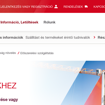
EJELENTKEZÉS VAGY REGISZTRÁCIÓ
RENDELÉSEK
KAPCSO
Információ, Letöltések
Rólunk
s információk
Szállítást és termékeket érintő tudnivalók
Rés
ság növelés
Előszerelési szolgáltatás
KHEZ
ése vagy 