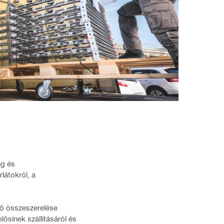
ig és
látokról, a
nő összeszerelése
lősínek szállításáról és