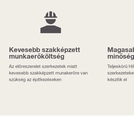
Kevesebb szakképzett
Magasab
munkaerőköltség
minősé
Az előreszerelet szerkezetek miatt
Teljeskörű Hi
kevesebb szakképzett munakerőre van
szerkezeteke
szükség az építkezéseken
készítik el