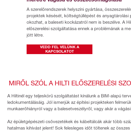
A szerelőrendszerek helyszíni gyártása, összeszerelés
projektek késését, költségtúllépést és anyagtárolási
okozhat, a baleseti kockázatról nem is beszélve. A Hilt
előszerelési szolgáltatása ennek a problémának a me
jött létre.
VEDD FEL VELÜNK A
KAPCSOLATOT
MIRŐL SZÓL A HILTI ELŐSZERELÉSI SZ
A Hiltinél egy teljeskörű szolgáltatást kínálunk a BIM-alapú t
ledokumentálásáig. Jól ismerjük az építési projekteken felmerül
munkaerőhiányról vagy a balesetveszélyről, vagy akár a vágási 
Az épületgépészeti csővezetékek és kábeltálcák akár több szá
hatalmas kihívást jelent! Sok felesleges időt töltenek az összes