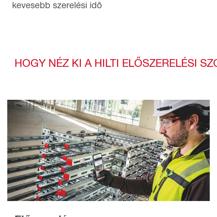
kevesebb szerelési idő
HOGY NÉZ KI A HILTI ELŐSZERELÉSI S