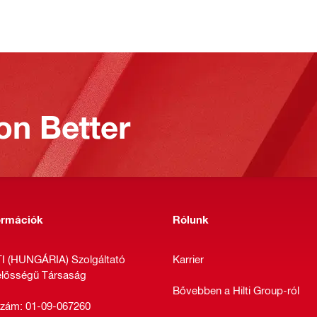
on Better
formációk
Rólunk
TI (HUNGÁRIA) Szolgáltató
Karrier
lelősségű Társaság
Bővebben a Hilti Group-ról
zám: 01-09-067260