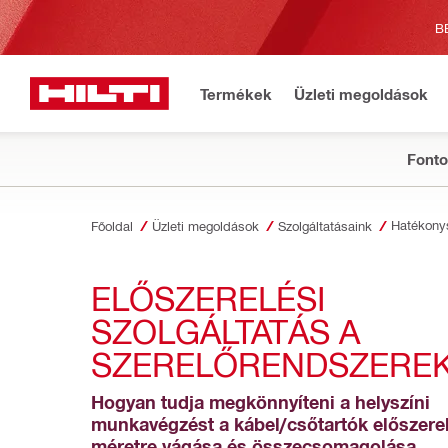
B
Termékek
Üzleti megoldások
Fonto
Hatékony
Főoldal
Üzleti megoldások
Szolgáltatásaink
ELŐSZERELÉSI 
SZOLGÁLTATÁS A 
SZERELŐRENDSZERE
Hogyan tudja megkönnyíteni a helyszíni 
munkavégzést a kábel/csőtartók előszerel
méretre vágása és összecsomagolása