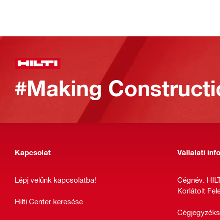
#Making Constructi
Kapcsolat
Vállalati in
Lépj velünk kapcsolatba!
Cégnév: HIL
Korlátolt Fe
Hilti Center keresése
Cégjegyzéks