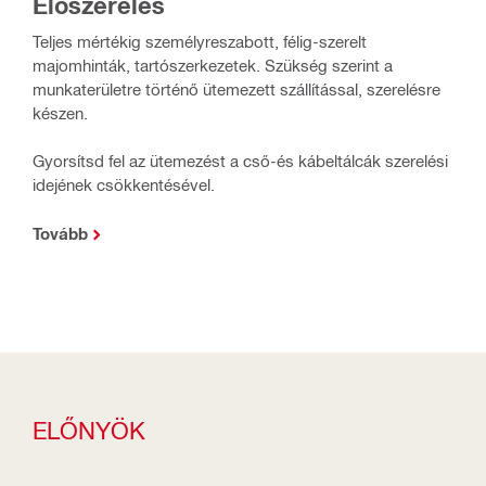
Előszerelés
Teljes mértékig személyreszabott, félig-szerelt
majomhinták, tartószerkezetek. Szükség szerint a
munkaterületre történő ütemezett szállítással, szerelésre
készen.
Gyorsítsd fel az ütemezést a cső-és kábeltálcák szerelési
idejének csökkentésével.
Tovább
ELŐNYÖK