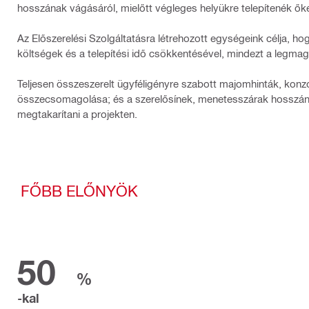
hosszának vágásáról, mielőtt végleges helyükre telepítenék őke
Az Előszerelési Szolgáltatásra létrehozott egységeink célja, h
költségek és a telepítési idő csökkentésével, mindezt a legma
Teljesen összeszerelt ügyféligényre szabott majomhinták, konzo
összecsomagolása; és a szerelősínek, menetesszárak hosszának
megtakarítani a projekten.
FŐBB ELŐNYÖK
50
%
-kal