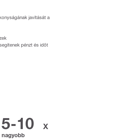
ékonyságának javítását a
szek
segítenek pénzt és időt
5-10
X
nagyobb