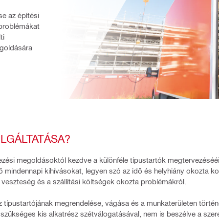
e az építési 
 problémákat 
i 
goldására 
OLGÁLTATÁSA?
ervezési megoldásoktól kezdve a különféle típustartók megtervezéséé
ő mindennapi kihívásokat, legyen szó az idő és helyhiány okozta kor
veszteség és a szállítási költségek okozta problémákról.
z típustartójának megrendelése, vágása és a munkaterületen törté
 szükséges kis alkatrész szétválogatásával, nem is beszélve a szere