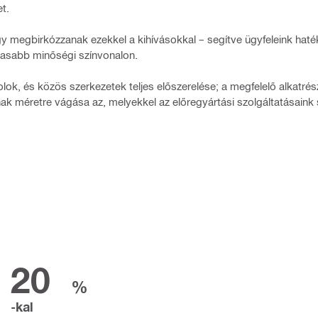
t.
ogy megbirkózzanak ezekkel a kihívásokkal – segítve ügyfeleink hat
gasabb minőségi színvonalon.
lok, és közös szerkezetek teljes előszerelése; a megfelelő alkatré
 méretre vágása az, melyekkel az előregyártási szolgáltatásaink 
20
%
-kal