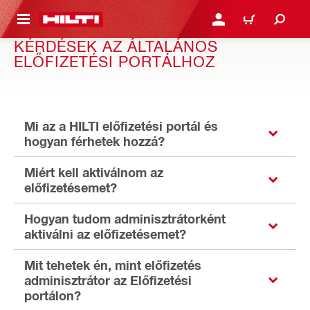
A TARTALOMRA
BEJELENTKEZÉS VAGY R
KOSÁR
KÉRDÉSEK AZ ÁLTALÁNOS
ELŐFIZETÉSI PORTÁLHOZ
Mi az a HILTI előfizetési portál és
hogyan férhetek hozzá?
Miért kell aktiválnom az
előfizetésemet?
Hogyan tudom adminisztrátorként
aktiválni az előfizetésemet?
Mit tehetek én, mint előfizetés
adminisztrátor az Előfizetési
portálon?